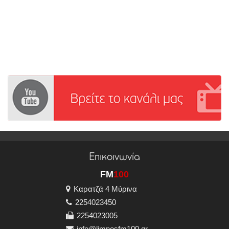
Επικοινωνία
FM
100
Καρατζά 4 Μύρινα
2254023450
2254023005
info@limnosfm100.gr