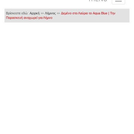
Βρίσκεστε εδώ:
Αρχική
Λήμνος
Δεμένο στο Λαύριο το Aqua Blue | Την
>>
>>
Παρασκευή αναχωρεί για Λήμνο