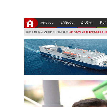
Λήμνος
Ελλάδα
Διεθνή
Καλ
Βρίσκεστε εδώ:
Αρχική
Λήμνος
Στη Λήμνο για τα Ελευθέρια ο Π
>>
>>