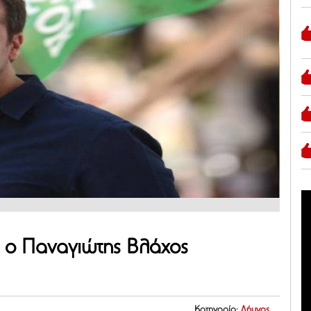
α ο Παναγιώτης Βλάχος
Κατηγορία:
Λήμνος