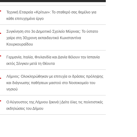
Τεχνική Εταιρεία «Κρίτων»: Το σταθερό σας θεμέλιο για
κάθε επιτυχημένο έργο
Συγκίνηση στο 3ο Δημοτικό Σχολείο Μύρινας: Το ύστατο
χαίρε στη 30χρονη εκπαιδευτικό Κωνσταντίνα
Κουρκουραΐδου
Γερμανία, Ιταλία, Φινλανδία και Δανία θέλουν την Ισπανία
εκτός Σένγκεν μετά τη Θέουτα
Λήμνος: Ολοκληρώθηκαν με επιτυχία οι δράσεις πρόληψης
και διάγνωσης παθήσεων μαστού στο Νοσοκομείο του
νησιού
Ο Αύγουστος της Λήμνου ξεκινά | Δείτε όλες τις πολιτιστικές
εκδηλώσεις του Δήμου