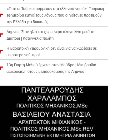
«Γιατί οι Τούρκοι συρρέουν στα ελληνικά νησιά»: Τουρκική
εφημερίδα εξηγεί τους λόγους που οι γείτονες προτιμούν
την Ελλάδα για διακοπές
Λήμνος: Στον ήλιο και χωρίς νερό άλογο λίγο μετά το
Διαπόρι | Καταγγελία πολίτη
Η βαριατρική χειρουργική δεν είναι για να χωρέσετε σε
μικρότερο νούμερο!
13η Γιορτή Μελιού έρχεται στον Μούδρο | Μια βραδιά
αφιερωμένη στους μελισσοκόμους της Λήμνου