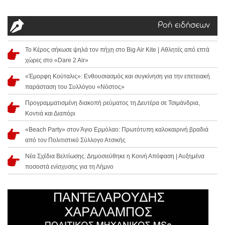
Ροή ειδήσεων
Το Κέρος σήκωσε ψηλά τον πήχη στο Big Air Kite | Αθλητές από επτά
χώρες στο «Dare 2 Air»
«Έμορφη Κούταλις»: Ενθουσιασμός και συγκίνηση για την επετειακή
παράσταση του Συλλόγου «Νόστος»
Προγραμματισμένη διακοπή ρεύματος τη Δευτέρα σε Τσιμάνδρια,
Κοντιά και Διαπόρι
«Beach Party» στον Άγιο Ερμόλαο: Πρωτότυπη καλοκαιρινή βραδιά
από τον Πολιτιστικό Σύλλογο Ατσικής
Νέα Σχέδια Βελτίωσης: Δημοσιεύθηκε η Κοινή Απόφαση | Αυξημένα
ποσοστά ενίσχυσης για τη Λήμνο