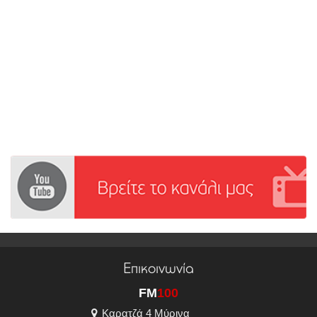
Επικοινωνία
FM
100
Καρατζά 4 Μύρινα