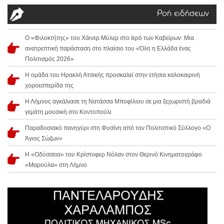
Ροή ειδήσεων
Ο «Φιλοκτήτης» του Χάινερ Μύλερ στο Ιερό των Καβείρων: Μια
ανατρεπτική παράσταση στο πλαίσιο του «Όλη η Ελλάδα ένας
Πολιτισμός 2026»
Η ομάδα του Ηρακλή Ατσικής προσκαλεί στην ετήσια καλοκαιρινή
χοροεσπερίδα της
Η Λήμνος αγκάλιασε τη Νατάσσα Μποφίλιου σε μια ξεχωριστή βραδιά
γεμάτη μουσική στο Κοντοπούλι
Παραδοσιακό πανηγύρι στη Φυσίνη από τον Πολιτιστικό Σύλλογο «Ο
Άγιος Σώζων»
Η «Οδύσσεια» του Κρίστοφερ Νόλαν στον Θερινό Κινηματογράφο
«Μαρούλα» στη Λήμνο