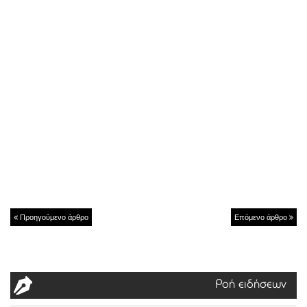
Προηγούμενο άρθρο
Επόμενο άρθρο
Ροή ειδήσεων