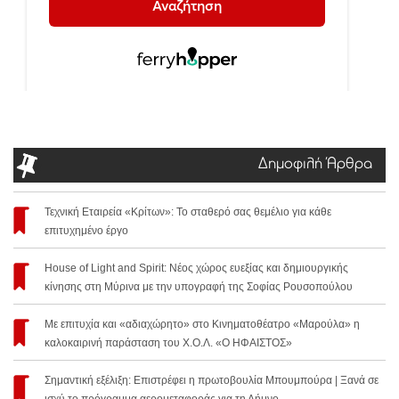
Δημοφιλή Άρθρα
Τεχνική Εταιρεία «Κρίτων»: Το σταθερό σας θεμέλιο για κάθε
επιτυχημένο έργο
House of Light and Spirit: Νέος χώρος ευεξίας και δημιουργικής
κίνησης στη Μύρινα με την υπογραφή της Σοφίας Ρουσοπούλου
Με επιτυχία και «αδιαχώρητο» στο Κινηματοθέατρο «Μαρούλα» η
καλοκαιρινή παράσταση του Χ.Ο.Λ. «Ο ΗΦΑΙΣΤΟΣ»
Σημαντική εξέλιξη: Επιστρέφει η πρωτοβουλία Μπουμπούρα | Ξανά σε
ισχύ το πρόγραμμα αερομεταφοράς για τη Λήμνο