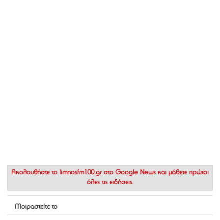
Ακολουθήστε το
limnosfm100.gr στο Google News
και μάθετε πρώτοι
όλες τις ειδήσεις.
Μοιραστείτε το