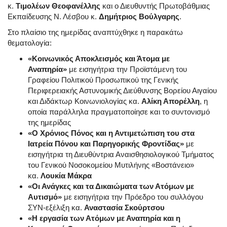
κ.
Τιμολέων Θεοφανέλλης
και ο Διευθυντής Πρωτοβάθμιας
Εκπαίδευσης Ν. Λέσβου κ.
Δημήτριος Βούλγαρης
.
Στο πλαίσιο της ημερίδας αναπτύχθηκε η παρακάτω
θεματολογία:
«Κοινωνικός Αποκλεισμός και Άτομα με
Αναπηρία»
με εισηγήτρια την Προϊστάμενη του
Γραφείου Πολιτικού Προσωπικού της Γενικής
Περιφερειακής Αστυνομικής Διεύθυνσης Βορείου Αιγαίου
και Διδάκτωρ Κοινωνιολογίας κα.
Αλίκη Απορέλλη
, η
οποία παράλληλα πραγματοποίησε και το συντονισμό
της ημερίδας
«Ο Χρόνιος Πόνος και η Αντιμετώπιση του στα
Ιατρεία Πόνου και Παρηγορικής Φροντίδας»
με
εισηγήτρια τη Διευθύντρια Αναισθησιολογικού Τμήματος
του Γενικού Νοσοκομείου Μυτιλήνης «Βοστάνειο»
κα.
Λουκία Μάκρα
«Οι Ανάγκες και τα Δικαιώματα των Ατόμων με
Αυτισμό»
με εισηγήτρια την Πρόεδρο του συλλόγου
ΣΥΝ-εξέλιξη κα.
Αναστασία Σκούρτσου
«Η εργασία των Ατόμων με Αναπηρία και η