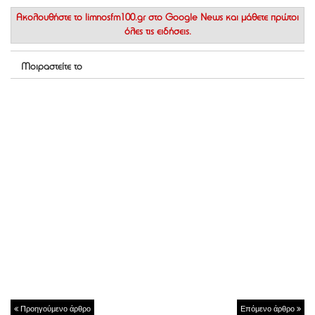
Ακολουθήστε το
limnosfm100.gr στο Google News
και μάθετε πρώτοι
όλες τις ειδήσεις.
Μοιραστείτε το
Προηγούμενο άρθρο
Επόμενο άρθρο