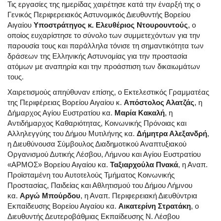
Τις εργασίες της ημερίδας χαιρέτησε κατά την έναρξή της ο
Γενικός Περιφερειακός Αστυνομικός Διευθυντής Βορείου
Αιγαίου
Υποστράτηγος κ. Ελευθέριος Ντουρουντούς
, ο
οποίος ευχαρίστησε το σύνολο των συμμετεχόντων για την
παρουσία τους και παράλληλα τόνισε τη σημαντικότητα των
δράσεων της Ελληνικής Αστυνομίας για την προστασία
ατόμων με αναπηρία και την προάσπιση των δικαιωμάτων
τους.
Χαιρετισμούς απηύθυναν επίσης, ο Εκτελεστικός Γραμματέας
της Περιφέρειας Βορείου Αιγαίου κ.
Απόστολος Αλατζάς
, η
Δήμαρχος Αγίου Ευστρατίου κα.
Μαρία Κακαλή
, η
Αντιδήμαρχος Καθαριότητας, Κοινωνικής Πρόνοιας και
Αλληλεγγύης του Δήμου Μυτιλήνης κα.
Δήμητρα Αλεξανδρή
,
η Διευθύνουσα Σύμβουλος Διαδημοτικού Αναπτυξιακού
Οργανισμού Δυτικής Λέσβου, Λήμνου και Αγίου Ευστρατίου
«ΑΡΜΟΣ» Βορείου Αιγαίου κα.
Ταξιαρχούλα Πνακά
, η Αναπ.
Προϊσταμένη του Αυτοτελούς Τμήματος Κοινωνικής
Προστασίας, Παιδείας και Αθλητισμού του Δήμου Λήμνου
κα.
Αργώ Μπούρδου
, η Αναπ. Περιφερειακή Διευθύντρια
Εκπαίδευσης Βορείου Αιγαίου κα.
Αικατερίνη Στρατάκη
, ο
Διευθυντής Δευτεροβάθμιας Εκπαίδευσης Ν. Λέσβου