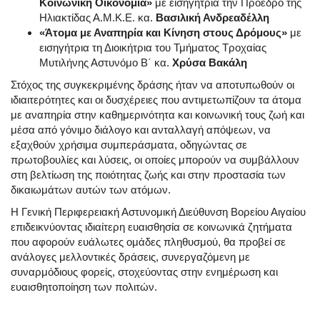
Κοινωνική Οικονομία»
με εισηγήτρια την Πρόεδρο της
Ηλιακτίδας Α.Μ.Κ.Ε. κα.
Βασιλική Ανδρεαδέλλη
«Άτομα με Αναπηρία και Κίνηση στους Δρόμους»
με
εισηγήτρια τη Διοικήτρια του Τμήματος Τροχαίας
Μυτιλήνης Αστυνόμο Β΄ κα.
Χρύσα Βακάλη
Στόχος της συγκεκριμένης δράσης ήταν να αποτυπωθούν οι
ιδιαιτερότητες και οι δυσχέρειες που αντιμετωπίζουν τα άτομα
με αναπηρία στην καθημερινότητα και κοινωνική τους ζωή και
μέσα από γόνιμο διάλογο και ανταλλαγή απόψεων, να
εξαχθούν χρήσιμα συμπεράσματα, οδηγώντας σε
πρωτοβουλίες και λύσεις, οι οποίες μπορούν να συμβάλλουν
στη βελτίωση της ποιότητας ζωής και στην προστασία των
δικαιωμάτων αυτών των ατόμων.
Η Γενική Περιφερειακή Αστυνομική Διεύθυνση Βορείου Αιγαίου
επιδεικνύοντας ιδιαίτερη ευαισθησία σε κοινωνικά ζητήματα
που αφορούν ευάλωτες ομάδες πληθυσμού, θα προβεί σε
ανάλογες μελλοντικές δράσεις, συνεργαζόμενη με
συναρμόδιους φορείς, στοχεύοντας στην ενημέρωση και
ευαισθητοποίηση των πολιτών.