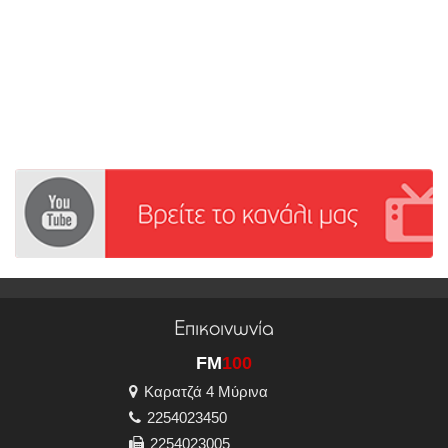
Επικοινωνία
FM
100
Καρατζά 4 Μύρινα
2254023450
2254023005