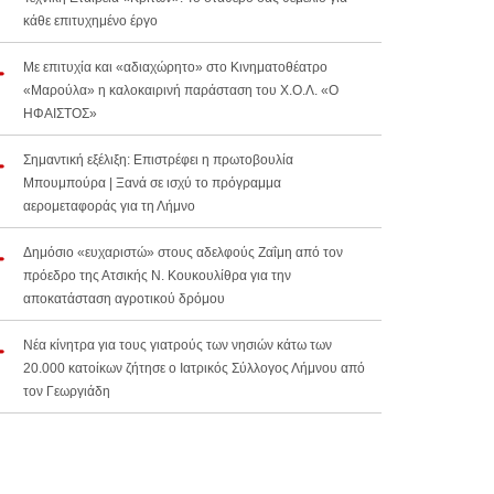
κάθε επιτυχημένο έργο
Με επιτυχία και «αδιαχώρητο» στο Κινηματοθέατρο
«Μαρούλα» η καλοκαιρινή παράσταση του Χ.Ο.Λ. «Ο
ΗΦΑΙΣΤΟΣ»
Σημαντική εξέλιξη: Επιστρέφει η πρωτοβουλία
Μπουμπούρα | Ξανά σε ισχύ το πρόγραμμα
αερομεταφοράς για τη Λήμνο
Δημόσιο «ευχαριστώ» στους αδελφούς Ζαΐμη από τον
πρόεδρο της Ατσικής Ν. Κουκουλίθρα για την
αποκατάσταση αγροτικού δρόμου
Νέα κίνητρα για τους γιατρούς των νησιών κάτω των
20.000 κατοίκων ζήτησε ο Ιατρικός Σύλλογος Λήμνου από
τον Γεωργιάδη