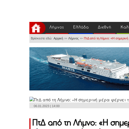
Λήμνος
Ελλάδα
Διεθνή
Καλ
Βρίσκεστε εδώ:
Αρχική
Λήμνος
ΠτΔ από τη Λήμνο: «Η σημερινή 
>>
>>
06.01.2023 | 14:00
ΠτΔ από τη Λήμνο: «Η σημε