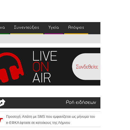
ένα
Συνεντεύξεις
Υγεία
Απόψεις
Ροή ειδήσεων
Προσοχή: Απάτη με SMS που εμφανίζεται ως μήνυμα του
e-ΕΦΚΑ έφτασε σε κατοίκους της Λήμνου