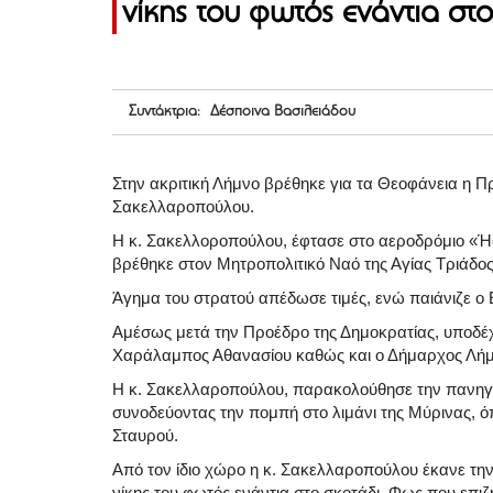
νίκης του φωτός ενάντια στ
Συντάκτρια: Δέσποινα Βασιλειάδου
Στην ακριτική Λήμνο βρέθηκε για τα Θεοφάνεια η Π
Σακελλαροπούλου.
Η κ. Σακελλοροπούλου, έφτασε στο αεροδρόμιο «Ήφα
βρέθηκε στον Μητροπολιτικό Ναό της Αγίας Τριάδος
Άγημα του στρατού απέδωσε τιμές, ενώ παιάνιζε ο 
Αμέσως μετά την Προέδρο της Δημοκρατίας, υποδέχ
Χαράλαμπος Αθανασίου καθώς και ο Δήμαρχος Λήμ
Η κ. Σακελλαροπούλου, παρακολούθησε την πανηγυ
συνοδεύοντας την πομπή στο λιμάνι της Μύρινας, όπ
Σταυρού.
Από τον ίδιο χώρο η κ. Σακελλαροπούλου έκανε τη
νίκης του φωτός ενάντια στο σκοτάδι. Φως που επι