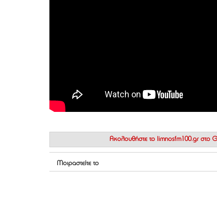
Ακολουθήστε το
limnosfm100.gr στο
Μοιραστείτε το