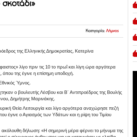
ο σκοτάδι»
Κατηγορία:
Λήμνος
ρόεδρος της Ελληνικής Δημοκρατίας, Κατερίνα
ιστος» λίγο πριν τις 10 το πρωΐ και λίγη ώρα αργότερα
, όπου της έγινε η επίσημη υποδοχή.
Εθνικός Ύμνος.
τηκαν ο βουλευτής Λέσβου και Β´ Αντιπροέδρος της Βουλής
νου, Δημήτρης Μαρινάκης.
ρική Θεία Λειτουργία και λίγο αργότερα αναχώρησε πεζή
ου έγινε ο Αγιασμός των Υδάτων και η ρίψη του Τιμίου
ν ακόλουθη δήλωση: «H σημερινή μέρα φέρνει το μήνυμα της
ζητεί ο σύγχρονος άνθρωπος για να καταυγάσει με ελπίδα