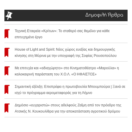
Δημοφιλή Άρθρα
Τεχνική Εταιρεία «Κρίτων»: Το σταθερό σας θεμέλιο για κάθε
επιτυχημένο έργο
House of Light and Spirit: Νέος χώρος ευεξίας και δημιουργικής
κίνησης στη Μύρινα με την υπογραφή της Σοφίας Ρουσοπούλου
Με επιτυχία και «αδιαχώρητο» στο Κινηματοθέατρο «Μαρούλα» η
καλοκαιρινή παράσταση του Χ.Ο.Λ. «Ο ΗΦΑΙΣΤΟΣ»
Σημαντική εξέλιξη: Επιστρέφει η πρωτοβουλία Μπουμπούρα | Ξανά σε
ισχύ το πρόγραμμα αερομεταφοράς για τη Λήμνο
Δημόσιο «ευχαριστώ» στους αδελφούς Ζαΐμη από τον πρόεδρο της
Ατσικής Ν. Κουκουλίθρα για την αποκατάσταση αγροτικού δρόμου