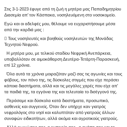
Στις 3-1-2023 έφυγε από τη ζωή η μητέρα μας Παπαδημητρίου
Διασεμία απ’ τον Κάσπακα, νοσηλευόμενη στο νοσοκομείο.
Εγώ και οι αδελφές μου, θέλουμε να ευχαριστήσουμε μέσα
από την καρδιά μας :

Τους νοσηλευτές και βοηθούς νοσηλευτών της Μονάδας
Τεχνητού Νεφρού.
Η μητέρα μου, με τελικού σταδίου Νεφρική Ανεπάρκεια,
υποβαλλόταν σε αιμοκάθαρση Δευτέρα-Τετάρτη-Παρασκευή,
επί 12 χρόνια.
Όλα αυτά τα χρόνια μοιραζόταν μαζί σας τις αγωνίες και τους
φόβους, τον πόνο της, τις δύσκολες στιγμές που είχε περάσει
κάποια διαστήματα, αλλά και τις μεγάλες χαρές που είχε απ’
τα παιδιά της, τα εγγόνια της και τελευταία το δισέγγονό της.
Περάσαμε και δύσκολα κατά διαστήματα, προσωπικό,
ασθενείς και συγγενείς. Όταν δεν υπήρχε καν γιατρός
νεφρολόγος στο νησί και καλυπτόταν από γιατρούς άλλων
συναφών ειδικοτήτων, αλλά ακόμα και αγροτικούς γιατρούς.