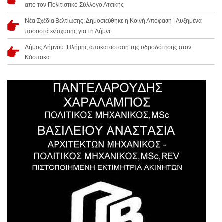
από τον Πολιτιστικό Σύλλογο Ατσικής
Νέα Σχέδια Βελτίωσης: Δημοσιεύθηκε η Κοινή Απόφαση | Αυξημένα
ποσοστά ενίσχυσης για τη Λήμνο
Δήμος Λήμνου: Πλήρης αποκατάσταση της υδροδότησης στον
Κάσπακα