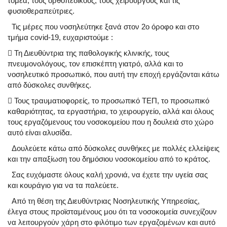
τομέα, τους ορθοπεδικούς, τους χειρουργούς και τις
φυσιοθεραπεύτριες.
Τις μέρες που νοσηλεύτηκε ξανά στον 2ο όροφο και στο
τμήμα covid-19, ευχαριστούμε :

Τη Διευθύντρια της παθολογικής κλινικής, τους
πνευμονολόγους, τον επισκέπτη γιατρό, αλλά και το
νοσηλευτικό προσωπικό, που αυτή την εποχή εργάζονται κάτω
από δύσκολες συνθήκες.

Τους τραυματιοφορείς, το προσωπικό ΤΕΠ, το προσωπικό
καθαριότητας, τα εργαστήρια, το χειρουργείο, αλλά και όλους
τους εργαζόμενους του νοσοκομείου που η δουλειά στο χώρο
αυτό είναι αλυσίδα.
Δουλεύετε κάτω από δύσκολες συνθήκες με πολλές ελλείψεις
και την απαξίωση του δημόσιου νοσοκομείου από το κράτος.
Σας ευχόμαστε όλους καλή χρονιά, να έχετε την υγεία σας
και κουράγιο για να τα παλεύετε.
Από τη θέση της Διευθύντριας Νοσηλευτικής Υπηρεσίας,
έλεγα στους προϊσταμένους μου ότι τα νοσοκομεία συνεχίζουν
να λειτουργούν χάρη στο φιλότιμο των εργαζομένων και αυτό