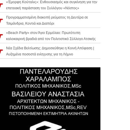
«Έμορφη Κούταλις»: Ενθουσιασμός και συγκίνηση για την
επετειακή παράσταση του Συλλόγου «Νόστος»
Προγραμματισμένη διακοπή ρεύματος τη Δευτέρα σε
Τσιμάνδρια, Κοντιά και Διαπόρι
«Beach Party» στον Άγιο Ερμόλαο: Πρωτότυπη
καλοκαιρινή βραδιά από τον Πολιτιστικό Σύλλογο Ατσικής
Νέα Σχέδια Βελτίωσης: Δημοσιεύθηκε η Κοινή Απόφαση |
Αυξημένα ποσοστά ενίσχυσης για τη Λήμνο