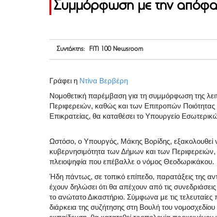
Συμμόρφωση με την απόφασ
Συντάκτης: FM 100 Newsroom
Γράφει η
Ντίνα Βερβέρη
Νομοθετική παρέμβαση για τη συμμόρφωση της λει
Περιφερειών, καθώς και των Επιτροπών Ποιότητας
Επικρατείας, θα καταθέσει το Υπουργείο Εσωτερικώ
Ωστόσο, ο Υπουργός, Μάκης Βορίδης, εξακολουθεί ν
κυβερνησιμότητα των Δήμων και των Περιφερειών, κ
πλειοψηφία που επέβαλλε ο νόμος Θεοδωρικάκου.
Ήδη πάντως, σε τοπικό επίπεδο, παρατάξεις της αντ
έχουν δηλώσει ότι θα απέχουν από τις συνεδριάσεις
το ανώτατο Δικαστήριο. Σύμφωνα με τις τελευταίες 
διάρκεια της συζήτησης στη Βουλή του νομοσχεδίο