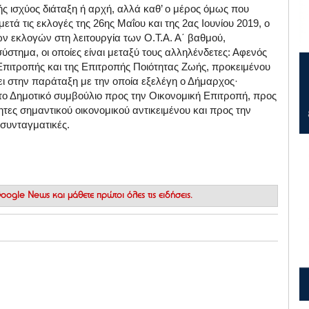
ής ισχύος διάταξη ή αρχή, αλλά καθ’ ο μέρος όμως που
τά τις εκλογές της 26ης Μαΐου και της 2ας Ιουνίου 2019, ο
ν εκλογών στη λειτουργία των Ο.Τ.Α. Α΄ βαθμού,
στημα, οι οποίες είναι μεταξύ τους αλληλένδετες: Αφενός
Επιτροπής και της Επιτροπής Ποιότητας Ζωής, προκειμένου
ει στην παράταξη με την οποία εξελέγη ο Δήμαρχος·
ο Δημοτικό συμβούλιο προς την Οικονομική Επιτροπή, προς
τες σημαντικού οικονομικού αντικειμένου και προς την
ισυνταγματικές.
 Google News
και μάθετε πρώτοι όλες τις ειδήσεις.