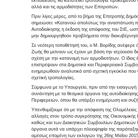
εκπαίδευση, θα κατατεθεί τροπολογία προκειμένου
αλλά και τις αρμοδιότητες των Επιτροπών.
Πριν λίγες μέρες, από το βήμα της Επιτροπής Δημό
σημειώσει: «Κατανοώ απολύτως την αναστάτωση πο
Αυτοδιοίκησης η έκδοση της απόφασης του ΣτΕ, ωστ
μην δημιουργηθούν προβλήματα στην διακυβέρνησ
Σε νεότερη τοποθέτησή του, ο Μ. Βορίδης ανέφερε ότ
Ζωής θα μείνουν ως έχουν με βάση την ισχύουσα δι
σχέση με την κατανομή των αρμοδιοτήτων. Ο ίδιος έ
επιστρέψουν στα Δημοτικά και Περιφερειακά Συμβούλ
ενημερωθούν αναλυτικά από σχετική εγκύκλιο που 
σχετική τροπολογίας.
Σύμφωνα με το Υπουργείο, πριν από την εισαγωγή 
συνάντηση με τα θεσμικά όργανα της αυτοδιοίκησ
Περιφερειών, όπου θα υπάρξει ενημέρωση και συζή
Υπενθυμίζουμε ότι με την απόφαση της Ολομέλειας το
αλλαγές στον τρόπο συγκρότησης της Οικονομικής 
καθώς και των Διοικητικών Συμβουλίων Δημοτικών 
όργανα αυτά να υπάρχει πλειοψηφία της παράταξης
αμέσως επομένη των εκλογών της 26ης Μαΐου 2019 κα