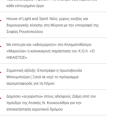
κάθε επιτυχημένο έργο
House of Light and Spirit: Νέος χώρος ευεξίας και
δημιουργικής κίνησης στη Μύρινα με την υπογραφή της
Σοφίας Ρουσοπούλου
Με επιτυχία και «αδιαχώρητο» στο Κινηματοθέατρο
«Μαρούλα» η καλοκαιρινή παράσταση του Χ.Ο.Λ. «Ο
ΗΦΑΙΣΤΟΣ»
Σημαντική εξέλιξη: Επιστρέφει η πρωτοβουλία
Μπουμπούρα | Ξανά σε ισχύ το πρόγραμμα
αερομεταφοράς για τη Λήμνο
Δημόσιο «ευχαριστώ» στους αδελφούς Ζαΐμη από τον
πρόεδρο της Ατσικής Ν. Κουκουλίθρα για την
αποκατάσταση αγροτικού δρόμου