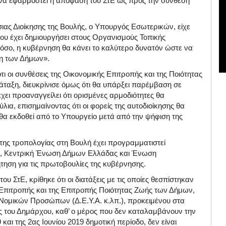
 να εφαρμοστεί η απόφαση του ΣτΕ ως προς την σύνθεση
σιας Διοίκησης της Βουλής, ο Υπουργός Εσωτερικών, είχε
υ έχει δημιουργήσει στους Οργανισμούς Τοπικής
όσο, η κυβέρνηση θα κάνει το καλύτερο δυνατόν ώστε να
η των Δήμων».
ι οι συνθέσεις της Οικονομικής Επιτροπής και της Ποιότητας
άταξη, διευκρίνισε όμως ότι θα υπάρξει παρέμβαση σε
χει προαναγγείλει ότι ορισμένες αρμοδιότητες θα
ια, επισημαίνοντας ότι οι φορείς της αυτοδιοίκησης θα
θα εκδοθεί από το Υπουργείο μετά από την ψήφιση της
της τροπολογίας στη Βουλή έχει προγραμματιστεί
ης, Κεντρική Ένωση Δήμων Ελλάδας και Ένωση
τηση για τις πρωτοβουλίες της κυβέρνησης.
υ ΣτΕ, κρίθηκε ότι οι διατάξεις με τις οποίες θεσπίστηκαν
Επιτροπής και της Επιτροπής Ποιότητας Ζωής των Δήμων,
Νομικών Προσώπων (Δ.Ε.Υ.Α. κ.λπ.), προκειμένου στα
 του Δημάρχου, καθ’ ο μέρος που δεν καταλαμβάνουν την
ι της 2ας Ιουνίου 2019 δημοτική περίοδο, δεν είναι