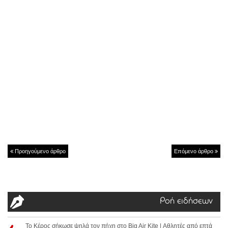
Προηγούμενο άρθρο
Επόμενο άρθρο
Ροή ειδήσεων
Το Κέρος σήκωσε ψηλά τον πήχη στο Big Air Kite | Αθλητές από επτά