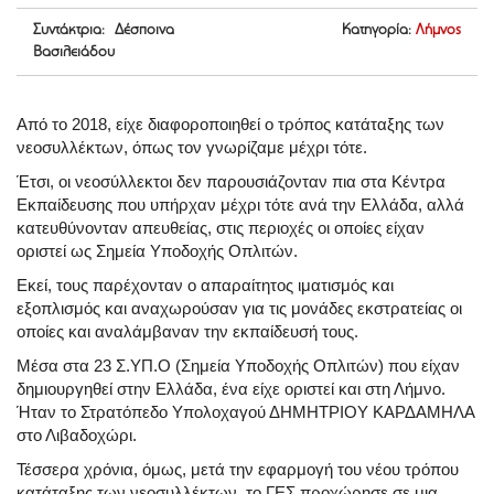
Συντάκτρια: Δέσποινα
Κατηγορία:
Λήμνος
Βασιλειάδου
Από το 2018, είχε διαφοροποιηθεί ο τρόπος κατάταξης των
νεοσυλλέκτων, όπως τον γνωρίζαμε μέχρι τότε.
Έτσι, οι νεοσύλλεκτοι δεν παρουσιάζονταν πια στα Κέντρα
Εκπαίδευσης που υπήρχαν μέχρι τότε ανά την Ελλάδα, αλλά
κατευθύνονταν απευθείας, στις περιοχές οι οποίες είχαν
οριστεί ως Σημεία Υποδοχής Οπλιτών.
Εκεί, τους παρέχονταν ο απαραίτητος ιματισμός και
εξοπλισμός και αναχωρούσαν για τις μονάδες εκστρατείας οι
οποίες και αναλάμβαναν την εκπαίδευσή τους.
Μέσα στα 23 Σ.ΥΠ.Ο (Σημεία Υποδοχής Οπλιτών) που είχαν
δημιουργηθεί στην Ελλάδα, ένα είχε οριστεί και στη Λήμνο.
Ήταν το Στρατόπεδο Υπολοχαγού ΔΗΜΗΤΡΙΟΥ ΚΑΡΔΑΜΗΛΑ
στο Λιβαδοχώρι.
Τέσσερα χρόνια, όμως, μετά την εφαρμογή του νέου τρόπου
κατάταξης των νεοσυλλέκτων, το ΓΕΣ προχώρησε σε μια