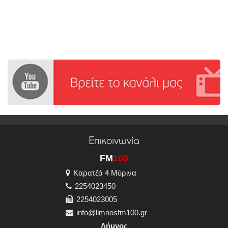
Επικοινωνία
FM
100
Καρατζά 4 Μύρινα
2254023450
2254023005
info@limnosfm100.gr
Λήμνος