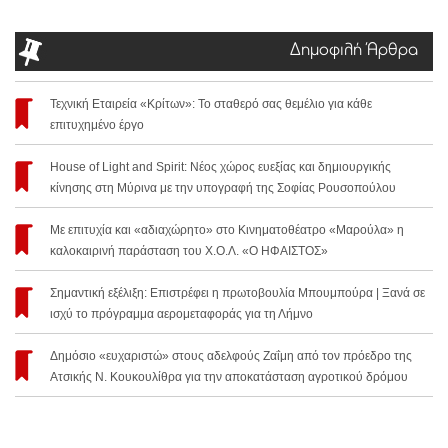
Δημοφιλή Άρθρα
Τεχνική Εταιρεία «Κρίτων»: Το σταθερό σας θεμέλιο για κάθε
επιτυχημένο έργο
House of Light and Spirit: Νέος χώρος ευεξίας και δημιουργικής
κίνησης στη Μύρινα με την υπογραφή της Σοφίας Ρουσοπούλου
Με επιτυχία και «αδιαχώρητο» στο Κινηματοθέατρο «Μαρούλα» η
καλοκαιρινή παράσταση του Χ.Ο.Λ. «Ο ΗΦΑΙΣΤΟΣ»
Σημαντική εξέλιξη: Επιστρέφει η πρωτοβουλία Μπουμπούρα | Ξανά σε
ισχύ το πρόγραμμα αερομεταφοράς για τη Λήμνο
Δημόσιο «ευχαριστώ» στους αδελφούς Ζαΐμη από τον πρόεδρο της
Ατσικής Ν. Κουκουλίθρα για την αποκατάσταση αγροτικού δρόμου