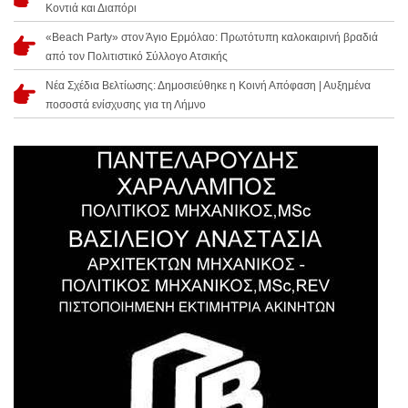
Κοντιά και Διαπόρι
«Beach Party» στον Άγιο Ερμόλαο: Πρωτότυπη καλοκαιρινή βραδιά
από τον Πολιτιστικό Σύλλογο Ατσικής
Νέα Σχέδια Βελτίωσης: Δημοσιεύθηκε η Κοινή Απόφαση | Αυξημένα
ποσοστά ενίσχυσης για τη Λήμνο