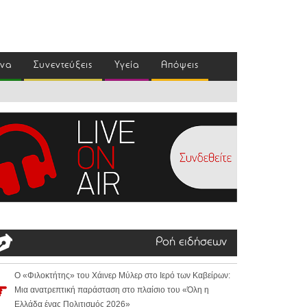
ένα
Συνεντεύξεις
Υγεία
Απόψεις
Ροή ειδήσεων
Ο «Φιλοκτήτης» του Χάινερ Μύλερ στο Ιερό των Καβείρων:
Μια ανατρεπτική παράσταση στο πλαίσιο του «Όλη η
Ελλάδα ένας Πολιτισμός 2026»