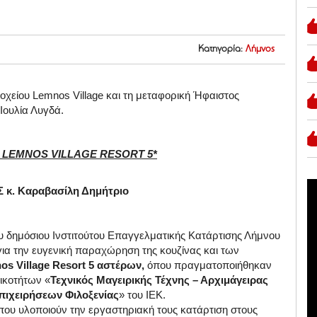
Κατηγορία:
Λήμνος
οχείου Lemnos Village και τη μεταφορική Ήφαιστος
 Ιουλία Λυγδά.
 LEMNOS VILLAGE RESORT 5*
 κ. Καραβασίλη Δημήτριο
ου δημόσιου Ινστιτούτου Επαγγελματικής Κατάρτισης Λήμνου
για την ευγενική παραχώρηση της κουζίνας και των
s Village Resort 5 αστέρων,
όπου πραγματοποιήθηκαν
ικοτήτων «
Τεχνικός Μαγειρικής Τέχνης – Αρχιμάγειρας
πιχειρήσεων Φιλοξενίας
» του ΙΕΚ.
που υλοποιούν την εργαστηριακή τους κατάρτιση στους