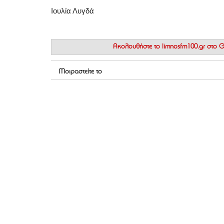
Ιουλία Λυγδά
Ακολουθήστε το
limnosfm100.gr στο
Μοιραστείτε το