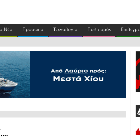
ά Νέα
Πρόσωπα
Τεχνολογία
Πολιτισμός
Επιλεγμ
ί….