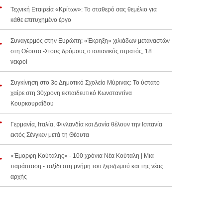
Τεχνική Εταιρεία «Κρίτων»: Το σταθερό σας θεμέλιο για
κάθε επιτυχημένο έργο
Συναγερμός στην Ευρώπη: «Έκρηξη» χιλιάδων μεταναστών
στη Θέουτα -Στους δρόμους ο ισπανικός στρατός, 18
νεκροί
Συγκίνηση στο 3ο Δημοτικό Σχολείο Μύρινας: Το ύστατο
χαίρε στη 30χρονη εκπαιδευτικό Κωνσταντίνα
Κουρκουραΐδου
Γερμανία, Ιταλία, Φινλανδία και Δανία θέλουν την Ισπανία
εκτός Σένγκεν μετά τη Θέουτα
«Έμορφη Κούταλης» - 100 χρόνια Νέα Κούταλη | Μια
παράσταση - ταξίδι στη μνήμη του ξεριζωμού και της νέας
αρχής