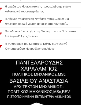
Η ομάδα του Ηρακλή Ατσικής προσκαλεί στην ετήσια
καλοκαιρινή χοροεσπερίδα της
Η Λήμνος αγκάλιασε τη Νατάσσα Μποφίλιου σε μια
ξεχωριστή βραδιά γεμάτη μουσική στο Κοντοπούλι
Παραδοσιακό πανηγύρι στη Φυσίνη από τον Πολιτιστικό
Σύλλογο «Ο Άγιος Σώζων»
Η «Οδύσσεια» του Κρίστοφερ Νόλαν στον Θερινό
Κινηματογράφο «Μαρούλα» στη Λήμνο