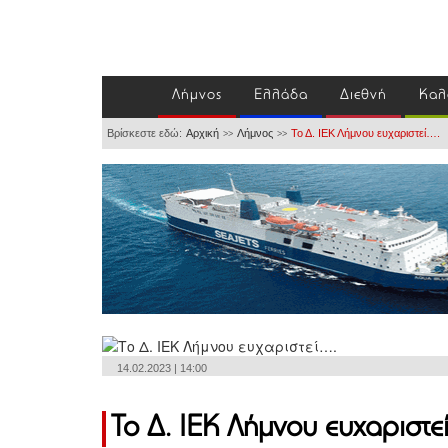
Λήμνος
Ελλάδα
Διεθνή
Καλ
Βρίσκεστε εδώ:
Αρχική
Λήμνος
Το Δ. ΙΕΚ Λήμνου ευχαριστεί….
>>
>>
14.02.2023 | 14:00
Το Δ. ΙΕΚ Λήμνου ευχαριστε