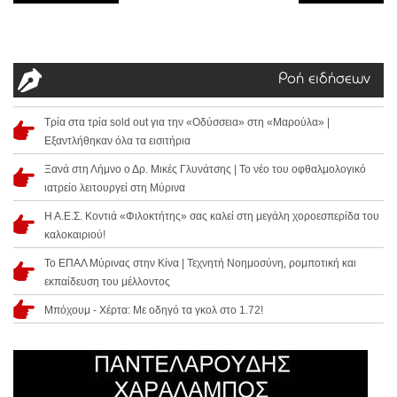
Ροή ειδήσεων
Τρία στα τρία sold out για την «Οδύσσεια» στη «Μαρούλα» |
Εξαντλήθηκαν όλα τα εισιτήρια
Ξανά στη Λήμνο ο Δρ. Μικές Γλυνάτσης | Το νέο του οφθαλμολογικό
ιατρείο λειτουργεί στη Μύρινα
Η Α.Ε.Σ. Κοντιά «Φιλοκτήτης» σας καλεί στη μεγάλη χοροεσπερίδα του
καλοκαιριού!
Το ΕΠΑΛ Μύρινας στην Κίνα | Τεχνητή Νοημοσύνη, ρομποτική και
εκπαίδευση του μέλλοντος
Μπόχουμ - Χέρτα: Με οδηγό τα γκολ στο 1.72!