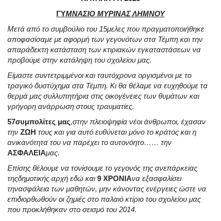
ΓΥ
ΜΝΑΣΙΟ ΜΥΡΙΝΑΣ ΛΗΜΝΟΥ
Μετά από το συμβούλιο του 15μελες που πραγματοποιήθηκε
αποφασίσαμε με αφορμή των γεγονότων στα Τέμπη και την
απαράδεκτη κατάσταση των κτιριακών εγκαταστάσεων να
προβούμε στην κατάληψη του σχολείου μας.
Είμαστε συντετριμμένοι και ταυτόχρονα οργισμένοι με το
τραγικό δυστύχημα στα Τέμπη. Κι θα θέλαμε να ευχηθούμε τα
θερμά μας συλλυπητήρια στις οικογένειες των θυμάτων και
γρήγορη ανάρρωση στους τραυματίες.
57
συμπολίτες μας
,στην πλειοψηφία νέοι άνθρωποι, έχασαν
την
ΖΩΗ
τους και για αυτό ευθύνεται μόνο το κράτος και η
ανικανότητα του να παρέχει το αυτονόητο…… την
ΑΣΦΑΛΕΙΑ
μας.
Επίσης θέλουμε να τονίσουμε το γεγονός της ανεπάρκειας
τηςδημοτικής αρχή εδώ και
9 ΧΡΟΝΙΑ
να εξασφαλίσει
τηνασφάλεια των μαθητών, μην κάνοντας ενέργειες ώστε να
επιδιορθωθούν οι ζημιές στο παλαιό κτίριο του σχολείου μας
που προκλήθηκαν στο σεισμό του 2014.