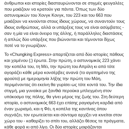
άνθρωποι και ιστορίες διασταυρώνονται σε στιγμές φευγαλέες
που μοιάζουν να κρατούν για πάντα. Όπως των δύο
αστυνομικών του Χονγκ Κονγκ, του 223 και του 663 που
μοιάζουν να κινούνται στους ίδιους χώρους, να συναντούν τους
ίδιους ανθρώπους, αλλά οι υπάρξεις τους να είναι ασύμβατες -
σαν η μία να είναι όνειρο της άλλης, ή παράλληλες διαστάσεις
ή απλώς δύο υπάρξεις που βιώνονται και τέμνονται δίχως
ποτέ να το γνωρίζουν.
Το «Chungking Express» απαρτίζεται από δύο ιστορίες πάθους
και χαμένου (;) έρωτα. Στην πρώτη, ο αστυνομικός 223 χάνει
την κοπέλα του, τη Μέι, την πρώτη του Απρίλη κι από τότε
αγοράζει κάθε μέρα κονσέρβες ανανά (το αγαπημένο της
φρούτο) με ημερομηνία λήξης την πρώτη του Μάη,
περιμένοντας ότι εκείνη θα γυρίσει ως τότε κοντά του. Την ίδια
στιγμή, μια γυναίκα με ξανθιά περούκα μπλεγμένη στον
υπόκοσμο της πόλης, θα γίνει μέρος της ζωής του. Στη δεύτερη
ιστορία, ο αστυνομικός 663 έχει επίσης ραγισμένη καρδιά από
έναν χωρισμό, και η Φέι, η κοπέλα της καντίνας όπου
συχνάζει, τον ερωτεύεται και σύντομα αρχίζει να κινείται στον
χώρο του - καθαρίζει το σπίτι του, αλλάζει θέσεις τα πράγματα,
κάθε φορά κι από λίγο. Οι δύο ιστορίες μοιράζονται