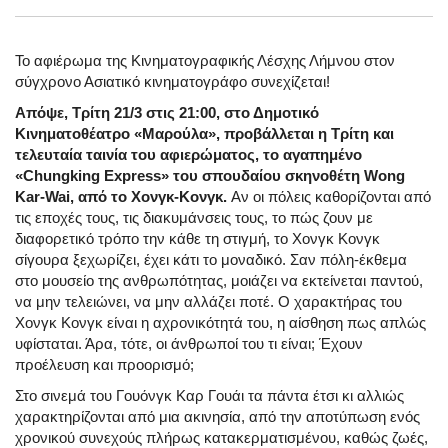
Το αφιέρωμα της Κινηματογραφικής Λέσχης Λήμνου στον
σύγχρονο Ασιατικό κινηματογράφο συνεχίζεται!
Απόψε, Τρίτη 21/3 στις 21:00, στο Δημοτικό
Κινηματοθέατρο «Μαρούλα», προβάλλεται η Τρίτη και
τελευταία ταινία του αφιερώματος, το αγαπημένο
«
Chungking
Express
» του σπουδαίου σκηνοθέτη
Wong
Kar
-
Wai
, από το Χονγκ-Κονγκ.
Αν οι πόλεις καθορίζονται από
τις εποχές τους, τις διακυμάνσεις τους, το πώς ζουν με
διαφορετικό τρόπο την κάθε τη στιγμή, το Χονγκ Κονγκ
σίγουρα ξεχωρίζει, έχει κάτι το μοναδικό. Σαν πόλη-έκθεμα
στο μουσείο της ανθρωπότητας, μοιάζει να εκτείνεται παντού,
να μην τελειώνει, να μην αλλάζει ποτέ. Ο χαρακτήρας του
Χονγκ Κονγκ είναι η αχρονικότητά του, η αίσθηση πως απλώς
υφίσταται. Άρα, τότε, οι άνθρωποί του τι είναι; Έχουν
προέλευση και προορισμό;
Στο σινεμά του Γουόνγκ Καρ Γουάι τα πάντα έτσι κι αλλιώς
χαρακτηρίζονται από μια ακινησία, από την αποτύπωση ενός
χρονικού συνεχούς πλήρως κατακερματισμένου, καθώς ζωές,