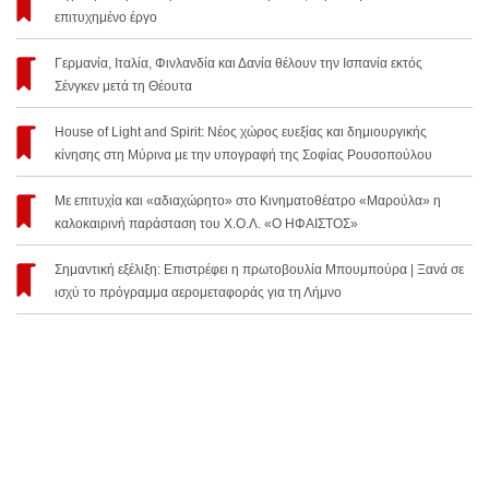
επιτυχημένο έργο
Γερμανία, Ιταλία, Φινλανδία και Δανία θέλουν την Ισπανία εκτός
Σένγκεν μετά τη Θέουτα
House of Light and Spirit: Νέος χώρος ευεξίας και δημιουργικής
κίνησης στη Μύρινα με την υπογραφή της Σοφίας Ρουσοπούλου
Με επιτυχία και «αδιαχώρητο» στο Κινηματοθέατρο «Μαρούλα» η
καλοκαιρινή παράσταση του Χ.Ο.Λ. «Ο ΗΦΑΙΣΤΟΣ»
Σημαντική εξέλιξη: Επιστρέφει η πρωτοβουλία Μπουμπούρα | Ξανά σε
ισχύ το πρόγραμμα αερομεταφοράς για τη Λήμνο