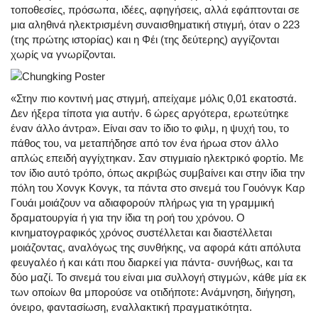
τοποθεσίες, πρόσωπα, ιδέες, αφηγήσεις, αλλά εφάπτονται σε
μια αληθινά ηλεκτρισμένη συναισθηματική στιγμή, όταν ο 223
(της πρώτης ιστορίας) και η Φέι (της δεύτερης) αγγίζονται
χωρίς να γνωρίζονται.
«Στην πιο κοντινή μας στιγμή, απείχαμε μόλις 0,01 εκατοστά.
Δεν ήξερα τίποτα για αυτήν. 6 ώρες αργότερα, ερωτεύτηκε
έναν άλλο άντρα». Είναι σαν το ίδιο το φιλμ, η ψυχή του, το
πάθος του, να μεταπήδησε από τον ένα ήρωα στον άλλο
απλώς επειδή αγγίχτηκαν. Σαν στιγμιαίο ηλεκτρικό φορτίο. Με
τον ίδιο αυτό τρόπο, όπως ακριβώς συμβαίνει και στην ίδια την
πόλη του Χονγκ Κονγκ, τα πάντα στο σινεμά του Γουόνγκ Καρ
Γουάι μοιάζουν να αδιαφορούν πλήρως για τη γραμμική
δραματουργία ή για την ίδια τη ροή του χρόνου. Ο
κινηματογραφικός χρόνος συστέλλεται και διαστέλλεται
μοιάζοντας, αναλόγως της συνθήκης, να αφορά κάτι απόλυτα
φευγαλέο ή και κάτι που διαρκεί για πάντα- συνήθως, και τα
δύο μαζί. Το σινεμά του είναι μια συλλογή στιγμών, κάθε μία εκ
των οποίων θα μπορούσε να οτιδήποτε: Ανάμνηση, διήγηση,
όνειρο, φαντασίωση, εναλλακτική πραγματικότητα.