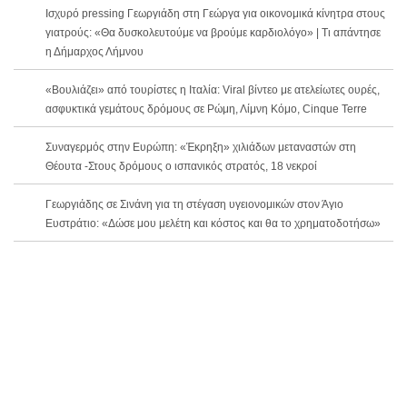
Ισχυρό pressing Γεωργιάδη στη Γεώργα για οικονομικά κίνητρα στους
γιατρούς: «Θα δυσκολευτούμε να βρούμε καρδιολόγο» | Τι απάντησε
η Δήμαρχος Λήμνου
«Βουλιάζει» από τουρίστες η Ιταλία: Viral βίντεο με ατελείωτες ουρές,
ασφυκτικά γεμάτους δρόμους σε Ρώμη, Λίμνη Κόμο, Cinque Terre
Συναγερμός στην Ευρώπη: «Έκρηξη» χιλιάδων μεταναστών στη
Θέουτα -Στους δρόμους ο ισπανικός στρατός, 18 νεκροί
Γεωργιάδης σε Σινάνη για τη στέγαση υγειονομικών στον Άγιο
Ευστράτιο: «Δώσε μου μελέτη και κόστος και θα το χρηματοδοτήσω»