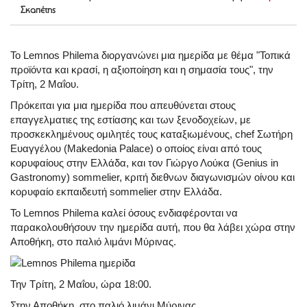
Σκαπέτης
Το Lemnos Philema διοργανώνει μια ημερίδα με θέμα "Τοπικά
προϊόντα και κρασί, η αξιοποίηση και η σημασία τους", την
Τρίτη, 2 Μαΐου.
Πρόκειται για μια ημερίδα που απευθύνεται στους
επαγγελματιες της εστίασης και των ξενοδοχείων, με
προσκεκλημένους ομιλητές τους καταξιωμένους, chef Σωτήρη
Ευαγγέλου (Makedonia Palace) ο οποίος είναι από τους
κορυφαίους στην Ελλάδα, και τον Γιώργο Λούκα (Genius in
Gastronomy) sommelier, κριτή διεθνων διαγωνισμών οίνου και
κορυφαίο εκπαιδευτή sommelier στην Ελλάδα.
Το Lemnos Philema καλεί όσους ενδιαφέρονται να
παρακολουθήσουν την ημερίδα αυτή, που θα λάβει χώρα στην
Αποθήκη, στο παλιό λιμάνι Μύρινας.
Την Τρίτη, 2 Μαΐου, ώρα 18:00.
Στην Αποθήκη, στο παλιό λιμάνι Μύρινας.