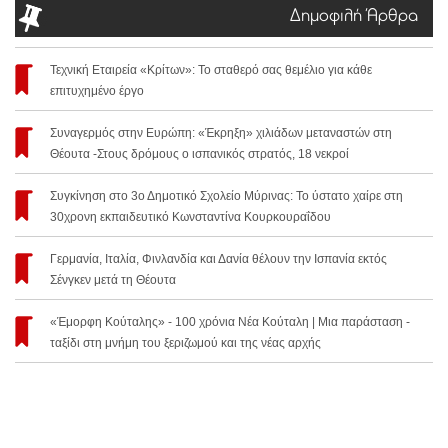
Δημοφιλή Άρθρα
Τεχνική Εταιρεία «Κρίτων»: Το σταθερό σας θεμέλιο για κάθε
επιτυχημένο έργο
Συναγερμός στην Ευρώπη: «Έκρηξη» χιλιάδων μεταναστών στη
Θέουτα -Στους δρόμους ο ισπανικός στρατός, 18 νεκροί
Συγκίνηση στο 3ο Δημοτικό Σχολείο Μύρινας: Το ύστατο χαίρε στη
30χρονη εκπαιδευτικό Κωνσταντίνα Κουρκουραΐδου
Γερμανία, Ιταλία, Φινλανδία και Δανία θέλουν την Ισπανία εκτός
Σένγκεν μετά τη Θέουτα
«Έμορφη Κούταλης» - 100 χρόνια Νέα Κούταλη | Μια παράσταση -
ταξίδι στη μνήμη του ξεριζωμού και της νέας αρχής