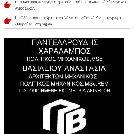
Παραδοσιακό πανηγύρι στη Φυσίνη από τον Πολιτιστικό Σύλλογο «Ο
Άγιος Σώζων»
Η «Οδύσσεια» του Κρίστοφερ Νόλαν στον Θερινό Κινηματογράφο
«Μαρούλα» στη Λήμνο