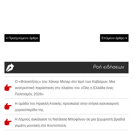
Προηγούμενο άρθρο
Επόμενο άρθρο
Ροή ειδήσεων
Ο «Φιλοκτήτης» του Χάινερ Μύλερ στο Ιερό των Καβείρων: Μια
ανατρεπτική παράσταση στο πλαίσιο του «Όλη η Ελλάδα ένας
Πολιτισμός 2026»
Η ομάδα του Ηρακλή Ατσικής προσκαλεί στην ετήσια καλοκαιρινή
χοροεσπερίδα της
Η Λήμνος αγκάλιασε τη Νατάσσα Μποφίλιου σε μια ξεχωριστή βραδιά
γεμάτη μουσική στο Κοντοπούλι