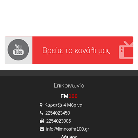
Επικοινωνία
FM
100
Καρατζά 4 Μύρινα
2254023450
2254023005
info@limnosfm100.gr
Λήμνος