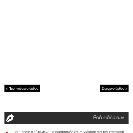
Προηγούμενο άρθρο
Επόμενο άρθρο
Ροή ειδήσεων
«Έμορφη Κούταλις»: Ενθουσιασμός και συγκίνηση για την επετειακή