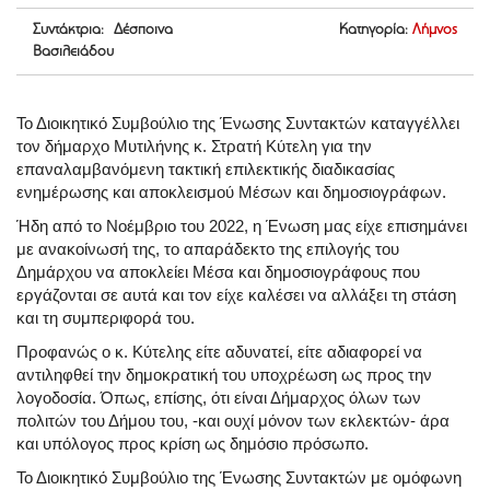
Συντάκτρια: Δέσποινα
Κατηγορία:
Λήμνος
Βασιλειάδου
Το Διοικητικό Συμβούλιο της Ένωσης Συντακτών καταγγέλλει
τον δήμαρχο Μυτιλήνης κ. Στρατή Κύτελη για την
επαναλαμβανόμενη τακτική επιλεκτικής διαδικασίας
ενημέρωσης και αποκλεισμού Μέσων και δημοσιογράφων.
Ήδη από το Νοέμβριο του 2022, η Ένωση μας είχε επισημάνει
με ανακοίνωσή της, το απαράδεκτο της επιλογής του
Δημάρχου να αποκλείει Μέσα και δημοσιογράφους που
εργάζονται σε αυτά και τον είχε καλέσει να αλλάξει τη στάση
και τη συμπεριφορά του.
Προφανώς ο κ. Κύτελης είτε αδυνατεί, είτε αδιαφορεί να
αντιληφθεί την δημοκρατική του υποχρέωση ως προς την
λογοδοσία. Όπως, επίσης, ότι είναι Δήμαρχος όλων των
πολιτών του Δήμου του, -και ουχί μόνον των εκλεκτών- άρα
και υπόλογος προς κρίση ως δημόσιο πρόσωπο.
Το Διοικητικό Συμβούλιο της Ένωσης Συντακτών με ομόφωνη