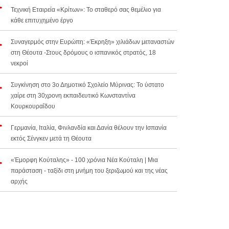
Τεχνική Εταιρεία «Κρίτων»: Το σταθερό σας θεμέλιο για
κάθε επιτυχημένο έργο
Συναγερμός στην Ευρώπη: «Έκρηξη» χιλιάδων μεταναστών
στη Θέουτα -Στους δρόμους ο ισπανικός στρατός, 18
νεκροί
Συγκίνηση στο 3ο Δημοτικό Σχολείο Μύρινας: Το ύστατο
χαίρε στη 30χρονη εκπαιδευτικό Κωνσταντίνα
Κουρκουραΐδου
Γερμανία, Ιταλία, Φινλανδία και Δανία θέλουν την Ισπανία
εκτός Σένγκεν μετά τη Θέουτα
«Έμορφη Κούταλης» - 100 χρόνια Νέα Κούταλη | Μια
παράσταση - ταξίδι στη μνήμη του ξεριζωμού και της νέας
αρχής