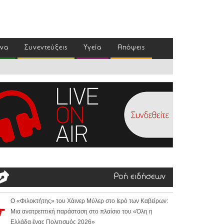
ένα
Συνεντεύξεις
Υγεία
Απόψεις
Ροή ειδήσεων
Ο «Φιλοκτήτης» του Χάινερ Μύλερ στο Ιερό των Καβείρων:
Μια ανατρεπτική παράσταση στο πλαίσιο του «Όλη η
Ελλάδα ένας Πολιτισμός 2026»