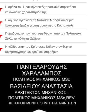
Η ομάδα του Ηρακλή Ατσικής προσκαλεί στην ετήσια
καλοκαιρινή χοροεσπερίδα της
Η Λήμνος αγκάλιασε τη Νατάσσα Μποφίλιου σε μια
ξεχωριστή βραδιά γεμάτη μουσική στο Κοντοπούλι
Παραδοσιακό πανηγύρι στη Φυσίνη από τον Πολιτιστικό
Σύλλογο «Ο Άγιος Σώζων»
Η «Οδύσσεια» του Κρίστοφερ Νόλαν στον Θερινό
Κινηματογράφο «Μαρούλα» στη Λήμνο