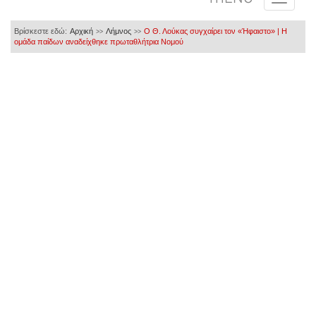
Βρίσκεστε εδώ:
Αρχική
Λήμνος
Ο Θ. Λούκας συγχαίρει τον «Ήφαιστο» | Η
>>
>>
ομάδα παίδων αναδείχθηκε πρωταθλήτρια Νομού