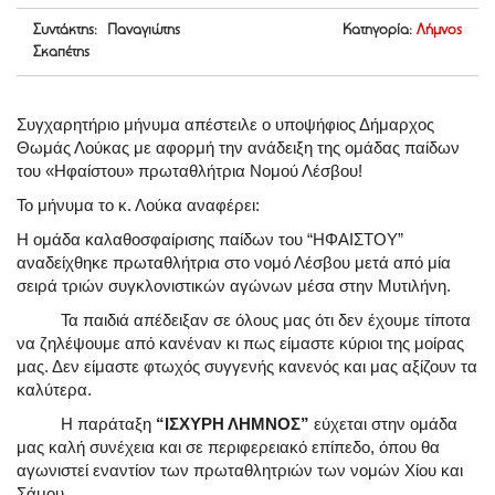
Συντάκτης: Παναγιώτης
Κατηγορία:
Λήμνος
Σκαπέτης
Συγχαρητήριο μήνυμα απέστειλε ο υποψήφιος Δήμαρχος
Θωμάς Λούκας με αφορμή την ανάδειξη της ομάδας παίδων
του «Ηφαίστου» πρωταθλήτρια Νομού Λέσβου!
Το μήνυμα το κ. Λούκα αναφέρει:
Η ομάδα καλαθοσφαίρισης παίδων του “ΗΦΑΙΣΤΟΥ”
αναδείχθηκε πρωταθλήτρια στο νομό Λέσβου μετά από μία
σειρά τριών συγκλονιστικών αγώνων μέσα στην Μυτιλήνη.
Τα παιδιά απέδειξαν σε όλους μας ότι δεν έχουμε τίποτα
να ζηλέψουμε από κανέναν κι πως είμαστε κύριοι της μοίρας
μας. Δεν είμαστε φτωχός συγγενής κανενός και μας αξίζουν τα
καλύτερα.
Η παράταξη
“ΙΣΧΥΡΗ ΛΗΜΝΟΣ”
εύχεται στην ομάδα
μας καλή συνέχεια και σε περιφερειακό επίπεδο, όπου θα
αγωνιστεί εναντίον των πρωταθλητριών των νομών Χίου και
Σάμου.