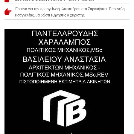
Έρευνα για την προσγείωση ελικοπτέρου στο Σαρακήνικο -Παρενέβη
εισαγγελέας, θα δώσει εξηγήσεις ο χειριστής