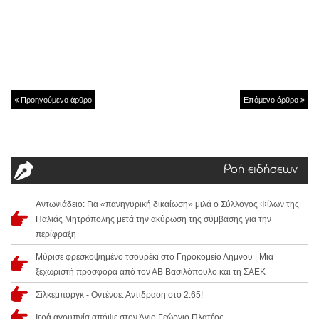
Προηγούμενο άρθρο
Επόμενο άρθρο
Ροή ειδήσεων
Αντωνιάδειο: Για «πανηγυρική δικαίωση» μιλά ο Σύλλογος Φίλων της
Παλιάς Μητρόπολης μετά την ακύρωση της σύμβασης για την
περίφραξη
Μύρισε φρεσκοψημένο τσουρέκι στο Γηροκομείο Λήμνου | Μια
ξεχωριστή προσφορά από τον ΑΒ Βασιλόπουλο και τη ΣΑΕΚ
Σίλκεμποργκ - Οντένσε: Αντίδραση στο 2.65!
Ιερά αγρυπνία απόψε στον Άγιο Γεώργιο Πλατέος