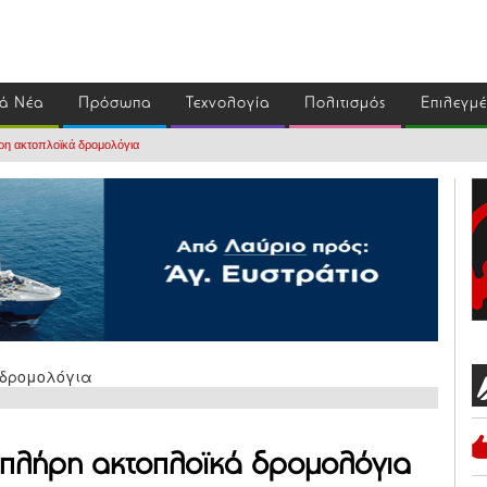
ά Νέα
Πρόσωπα
Τεχνολογία
Πολιτισμός
Επιλεγμ
ρη ακτοπλοϊκά δρομολόγια
 πλήρη ακτοπλοϊκά δρομολόγια