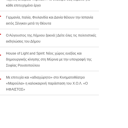
κάθε επιτυχημένο έργο
Γερμανία, Ιταλία, Φινλανδία και Δανία θέλουν την Ισπανία
εκτός Σένγκεν μετά τη Θέουτα
Ο Αύγουστος της Λήμνου ξεκινά | Δείτε όλες τις πολιτιστικές
εκδηλώσεις του Δήμου
House of Light and Spirit: Νέος χώρος ευεξίας και
δημιουργικής κίνησης στη Μύρινα με την υπογραφή της
Σοφίας Ρουσοπούλου
Με επιτυχία και «αδιαχώρητο» στο Κινηματοθέατρο
«Μαρούλα» η καλοκαιρινή παράσταση του Χ.Ο.Λ. «Ο
ΗΦΑΙΣΤΟΣ»