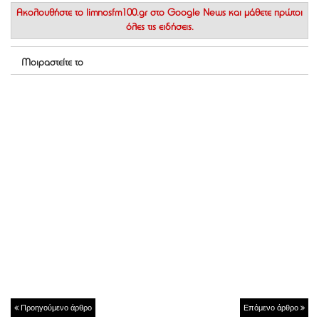
Ακολουθήστε το
limnosfm100.gr στο Google News
και μάθετε πρώτοι
όλες τις ειδήσεις.
Μοιραστείτε το
Προηγούμενο άρθρο
Επόμενο άρθρο