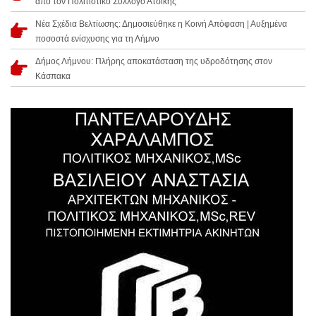
από τον Πολιτιστικό Σύλλογο Ατσικής
Νέα Σχέδια Βελτίωσης: Δημοσιεύθηκε η Κοινή Απόφαση | Αυξημένα
ποσοστά ενίσχυσης για τη Λήμνο
Δήμος Λήμνου: Πλήρης αποκατάσταση της υδροδότησης στον
Κάσπακα