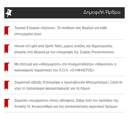
Δημοφιλή Άρθρα
Τεχνική Εταιρεία «Κρίτων»: Το σταθερό σας θεμέλιο για κάθε
επιτυχημένο έργο
House of Light and Spirit: Νέος χώρος ευεξίας και δημιουργικής
κίνησης στη Μύρινα με την υπογραφή της Σοφίας Ρουσοπούλου
Με επιτυχία και «αδιαχώρητο» στο Κινηματοθέατρο «Μαρούλα» η
καλοκαιρινή παράσταση του Χ.Ο.Λ. «Ο ΗΦΑΙΣΤΟΣ»
Σημαντική εξέλιξη: Επιστρέφει η πρωτοβουλία Μπουμπούρα | Ξανά σε
ισχύ το πρόγραμμα αερομεταφοράς για τη Λήμνο
Δημόσιο «ευχαριστώ» στους αδελφούς Ζαΐμη από τον πρόεδρο της
Ατσικής Ν. Κουκουλίθρα για την αποκατάσταση αγροτικού δρόμου