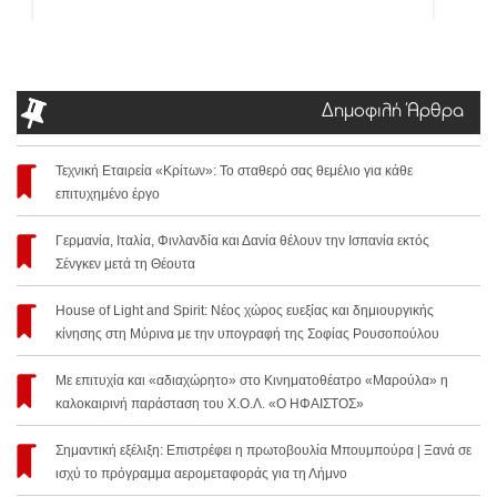
Δημοφιλή Άρθρα
Τεχνική Εταιρεία «Κρίτων»: Το σταθερό σας θεμέλιο για κάθε
επιτυχημένο έργο
Γερμανία, Ιταλία, Φινλανδία και Δανία θέλουν την Ισπανία εκτός
Σένγκεν μετά τη Θέουτα
House of Light and Spirit: Νέος χώρος ευεξίας και δημιουργικής
κίνησης στη Μύρινα με την υπογραφή της Σοφίας Ρουσοπούλου
Με επιτυχία και «αδιαχώρητο» στο Κινηματοθέατρο «Μαρούλα» η
καλοκαιρινή παράσταση του Χ.Ο.Λ. «Ο ΗΦΑΙΣΤΟΣ»
Σημαντική εξέλιξη: Επιστρέφει η πρωτοβουλία Μπουμπούρα | Ξανά σε
ισχύ το πρόγραμμα αερομεταφοράς για τη Λήμνο