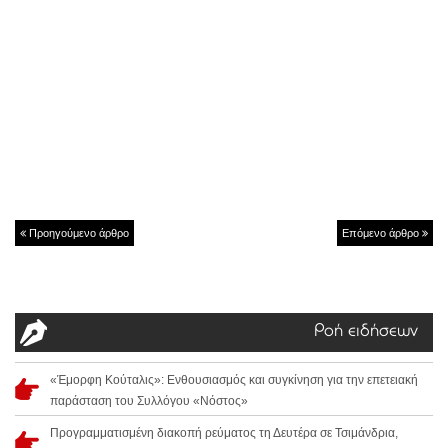
Προηγούμενο άρθρο
Επόμενο άρθρο
Ροή ειδήσεων
«Έμορφη Κούταλις»: Ενθουσιασμός και συγκίνηση για την επετειακή
παράσταση του Συλλόγου «Νόστος»
Προγραμματισμένη διακοπή ρεύματος τη Δευτέρα σε Τσιμάνδρια,