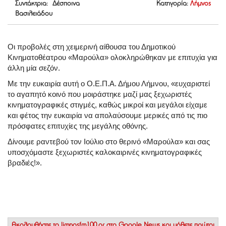
Συντάκτρια: Δέσποινα
Κατηγορία:
Λήμνος
Βασιλειάδου
Οι προβολές στη χειμερινή αίθουσα του Δημοτικού
Κινηματοθέατρου «Μαρούλα» ολοκληρώθηκαν με επιτυχία για
άλλη μία σεζόν.
Με την ευκαιρία αυτή ο Ο.Ε.Π.Α. Δήμου Λήμνου, «ευχαριστεί
το αγαπητό κοινό που μοιράστηκε μαζί μας ξεχωριστές
κινηματογραφικές στιγμές, καθώς μικροί και μεγάλοι είχαμε
και φέτος την ευκαιρία να απολαύσουμε μερικές από τις πιο
πρόσφατες επιτυχίες της μεγάλης οθόνης.
Δίνουμε ραντεβού τον Ιούλιο στο θερινό «Μαρούλα» και σας
υποσχόμαστε ξεχωριστές καλοκαιρινές κινηματογραφικές
βραδιές!».
Ακολουθήστε το
limnosfm100.gr στο Google News
και μάθετε πρώτοι