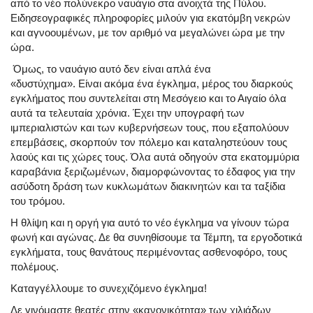
από
το νέο πολύνεκρο ναυάγιο στα ανοιχτά της Πύλου
.
Ειδησεογραφικές πληροφορίες μιλούν για εκατόμβη νεκρών
και αγνοουμένων, με τον αριθμό να μεγαλώνει ώρα με την
ώρα.
Όμως, το ναυάγιο αυτό δεν είναι απλά ένα
«δυστύχημα».
Είναι ακόμα ένα έγκλημα
, μέρος του διαρκούς
εγκλήματος που συντελείται στη Μεσόγειο και το Αιγαίο όλα
αυτά τα τελευταία χρόνια. Έχει την υπογραφή των
ιμπεριαλιστών και των κυβερνήσεων τους, που εξαπολύουν
επεμβάσεις, σκορπούν τον πόλεμο και καταληστεύουν τους
λαούς και τις χώρες τους. Όλα αυτά οδηγούν στα εκατομμύρια
καραβάνια ξεριζωμένων, διαμορφώνοντας το έδαφος για την
ασύδοτη δράση των κυκλωμάτων διακινητών και τα ταξίδια
του τρόμου.
Η θλίψη και η οργή για αυτό το νέο έγκλημα να γίνουν τώρα
φωνή και αγώνας. Δε θα συνηθίσουμε τα Τέμπη, τα εργοδοτικά
εγκλήματα, τους θανάτους περιμένοντας ασθενοφόρο, τους
πολέμους.
Καταγγέλλουμε το συνεχιζόμενο έγκλημα!
Δε γινόμαστε θεατές στην «κανονικότητα» των χιλιάδων