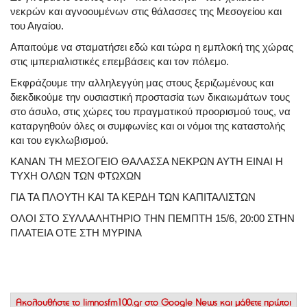
νεκρών και αγνοουμένων στις θάλασσες της Μεσογείου και
του Αιγαίου.
Απαιτούμε να σταματήσει εδώ και τώρα η εμπλοκή της χώρας
στις ιμπεριαλιστικές επεμβάσεις και τον πόλεμο.
Εκφράζουμε την αλληλεγγύη μας στους ξεριζωμένους και
διεκδικούμε την ουσιαστική προστασία των δικαιωμάτων τους
στο άσυλο, στις χώρες του πραγματικού προορισμού τους, να
καταργηθούν όλες οι συμφωνίες και οι νόμοι της καταστολής
και του εγκλωβισμού.
ΚΑΝΑΝ ΤΗ ΜΕΣΟΓΕΙΟ ΘΑΛΑΣΣΑ ΝΕΚΡΩΝ ΑΥΤΗ ΕΙΝΑΙ Η
ΤΥΧΗ ΟΛΩΝ ΤΩΝ ΦΤΩΧΩΝ
ΓΙΑ ΤΑ ΠΛΟΥΤΗ ΚΑΙ ΤΑ ΚΕΡΔΗ ΤΩΝ ΚΑΠΙΤΑΛΙΣΤΩΝ
ΟΛΟΙ ΣΤΟ ΣΥΛΛΑΛΗΤΗΡΙΟ ΤΗΝ ΠΕΜΠΤΗ 15/6, 20:00 ΣΤΗΝ
ΠΛΑΤΕΙΑ ΟΤΕ ΣΤΗ ΜΥΡΙΝΑ
Ακολουθήστε το
limnosfm100.gr στο Google News
και μάθετε πρώτοι