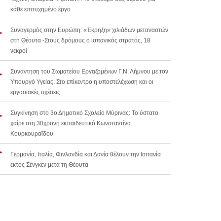
κάθε επιτυχημένο έργο
Συναγερμός στην Ευρώπη: «Έκρηξη» χιλιάδων μεταναστών
στη Θέουτα -Στους δρόμους ο ισπανικός στρατός, 18
νεκροί
Συνάντηση του Σωματείου Εργαζομένων Γ.Ν. Λήμνου με τον
Υπουργό Υγείας: Στο επίκεντρο η υποστελέχωση και οι
εργασιακές σχέσεις
Συγκίνηση στο 3ο Δημοτικό Σχολείο Μύρινας: Το ύστατο
χαίρε στη 30χρονη εκπαιδευτικό Κωνσταντίνα
Κουρκουραΐδου
Γερμανία, Ιταλία, Φινλανδία και Δανία θέλουν την Ισπανία
εκτός Σένγκεν μετά τη Θέουτα