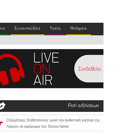
ένα
Συνεντεύξεις
Υγεία
Απόψεις
Ροή ειδήσεων
Ο Δημήτρης Σταθόπουλος υμνεί την αυθεντική γοητεία της
Λήμνου σε αφιέρωμα του Tornos News