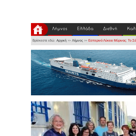
Λήμνος
Ελλάδα
Διεθνή
Καλ
Βρίσκεστε εδώ:
Αρχική
Λήμνος
Εσπερινό Λύκειο Μύρινας: Το Σ
>>
>>