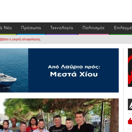
ά Νέα
Πρόσωπα
Τεχνολογία
Πολιτισμός
Επιλεγμ
άββατο η γιορτή αποφοίτησης