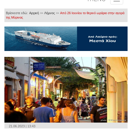
Βρίσκεστε εδώ:
Αρχική
Λήμνος
Από 26 Ιουνίου το θερινό ωράριο στην αγορά
>>
>>
της Μύρινας
21.06.2023 | 13:43