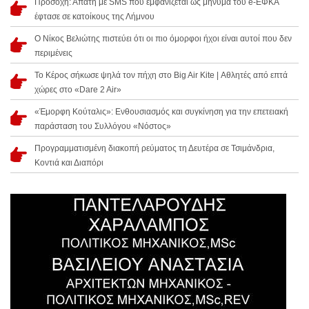
Προσοχή: Απάτη με SMS που εμφανίζεται ως μήνυμα του e-ΕΦΚΑ
έφτασε σε κατοίκους της Λήμνου
Ο Νίκος Βελιώτης πιστεύει ότι οι πιο όμορφοι ήχοι είναι αυτοί που δεν
περιμένεις
Το Κέρος σήκωσε ψηλά τον πήχη στο Big Air Kite | Αθλητές από επτά
χώρες στο «Dare 2 Air»
«Έμορφη Κούταλις»: Ενθουσιασμός και συγκίνηση για την επετειακή
παράσταση του Συλλόγου «Νόστος»
Προγραμματισμένη διακοπή ρεύματος τη Δευτέρα σε Τσιμάνδρια,
Κοντιά και Διαπόρι