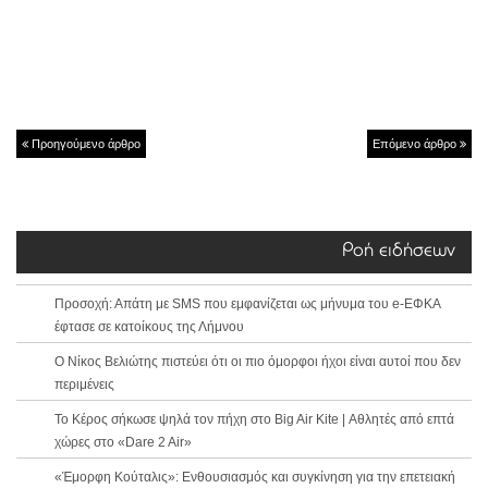
Προηγούμενο άρθρο
Επόμενο άρθρο
Ροή ειδήσεων
Προσοχή: Απάτη με SMS που εμφανίζεται ως μήνυμα του e-ΕΦΚΑ
έφτασε σε κατοίκους της Λήμνου
Ο Νίκος Βελιώτης πιστεύει ότι οι πιο όμορφοι ήχοι είναι αυτοί που δεν
περιμένεις
Το Κέρος σήκωσε ψηλά τον πήχη στο Big Air Kite | Αθλητές από επτά
χώρες στο «Dare 2 Air»
«Έμορφη Κούταλις»: Ενθουσιασμός και συγκίνηση για την επετειακή