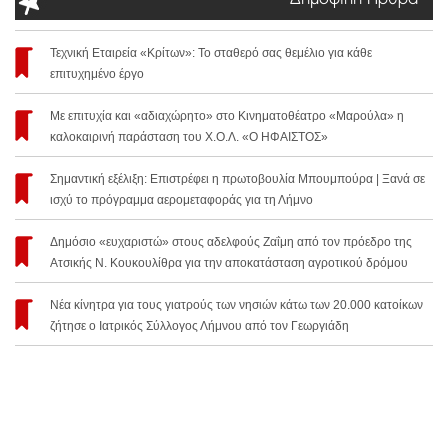
Δημοφιλή Άρθρα
Τεχνική Εταιρεία «Κρίτων»: Το σταθερό σας θεμέλιο για κάθε
επιτυχημένο έργο
Με επιτυχία και «αδιαχώρητο» στο Κινηματοθέατρο «Μαρούλα» η
καλοκαιρινή παράσταση του Χ.Ο.Λ. «Ο ΗΦΑΙΣΤΟΣ»
Σημαντική εξέλιξη: Επιστρέφει η πρωτοβουλία Μπουμπούρα | Ξανά σε
ισχύ το πρόγραμμα αερομεταφοράς για τη Λήμνο
Δημόσιο «ευχαριστώ» στους αδελφούς Ζαΐμη από τον πρόεδρο της
Ατσικής Ν. Κουκουλίθρα για την αποκατάσταση αγροτικού δρόμου
Νέα κίνητρα για τους γιατρούς των νησιών κάτω των 20.000 κατοίκων
ζήτησε ο Ιατρικός Σύλλογος Λήμνου από τον Γεωργιάδη