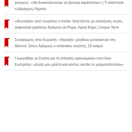
γιατρούς: «Θα δυσκολευτούμε να βρούμε καρδιολόγο» | Τι απάντησε
η Δήμαρχος Λήμνου
«Βουλιάζει» από τουρίστες η Ιταλία: Viral βίντεο με ατελείωτες ουρές,
ασφυκτικά γεμάτους δρόμους σε Ρώμη, Λίμνη Κόμο, Cinque Terre
Συναγερμός στην Ευρώπη: «Έκρηξη» χιλιάδων μεταναστών στη
Θέουτα -Στους δρόμους ο ισπανικός στρατός, 18 νεκροί
Γεωργιάδης σε Σινάνη για τη στέγαση υγειονομικών στον Άγιο
Ευστράτιο: «Δώσε μου μελέτη και κόστος και θα το χρηματοδοτήσω»