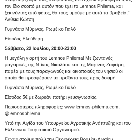
τον ίδιο σκοπό με αυτόν που έχει το Lemnos Philema, και
ξεκινόντας από φέτος, θα τους τιμούμε με αυτά τα βραβεία."
Άνθεια Κώτση
Γυμνάσιο Μύρινας, Ρωμέικο Γιαλό
Είσοδος Ελεύθερη
Σάββατο, 22 Ιουλίου, 20:00-23:00
Η μεγάλη γιορτή του Lemnos Philema! Με ζωντανές
μαγειρικές της Ντίνας Νικολάου και της Μαρίνας Ζαφείρη,
παρέα με τους παραγωγούς και οινοποιούς του νησιού οι
οποίοι θα προσφέρουν τα προϊόντα τους προς δοκιμή.
Γυμνάσιο Μύρινας, Ρωμέικο Γιαλό
Είσοδος 5€ με δωρεάν ποτήρι γευσιγνωσίας.
Περισσότερες πληροφορίες: www.lemnos-philema.com,
@lemnosphilema
Υπό την Αιγίδα του Υπουργείου Αγροτικής Ανάπτυξης και του
Ελληνικού Τουριστικού Οργανισμού.
Ευχαριστούμε πολύ την Περιφέρεια Βορείου Αιγαίου.