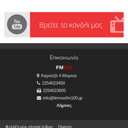
Επικοινωνία
FM
100
Καρατζά 4 Μύρινα
2254023450
2254023005
info@limnosfm100.gr
Λήμνος
Φιλοξενία ιστοσελίδας
Operon