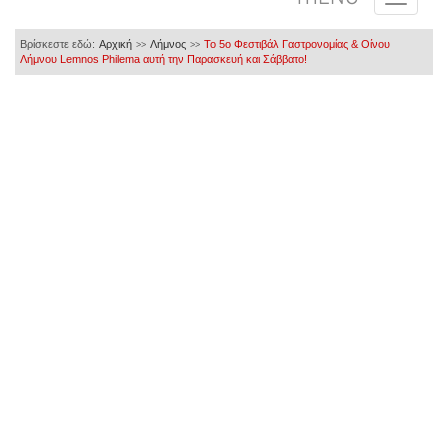
Βρίσκεστε εδώ:
Αρχική
Λήμνος
Το 5ο Φεστιβάλ Γαστρονομίας & Οίνου
>>
>>
Λήμνου Lemnos Philema αυτή την Παρασκευή και Σάββατο!