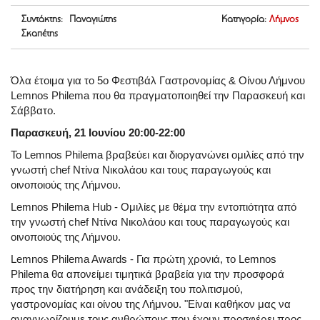
Συντάκτης: Παναγιώτης
Κατηγορία:
Λήμνος
Σκαπέτης
Όλα έτοιμα για το 5ο Φεστιβάλ Γαστρονομίας & Οίνου Λήμνου
Lemnos Philema που θα πραγματοποιηθεί την Παρασκευή και
Σάββατο.
Παρασκευή, 21 Ιουνίου 20:00-22:00
Το Lemnos Philema βραβεύει και διοργανώνει ομιλίες από την
γνωστή chef Ντίνα Νικολάου και τους παραγωγούς και
οινοποιούς της Λήμνου.
Lemnos Philema Hub - Ομιλίες με θέμα την εντοπιότητα από
την γνωστή chef Ντίνα Νικολάου και τους παραγωγούς και
οινοποιούς της Λήμνου.
Lemnos Philema Awards - Για πρώτη χρονιά, το Lemnos
Philema θα απονείμει τιμητικά βραβεία για την προσφορά
προς την διατήρηση και ανάδειξη του πολιτισμού,
γαστρονομίας και οίνου της Λήμνου. "Είναι καθήκον μας να
αναγνωρίζουμε τους ανθρώπους που έχουν προσφέρει προς