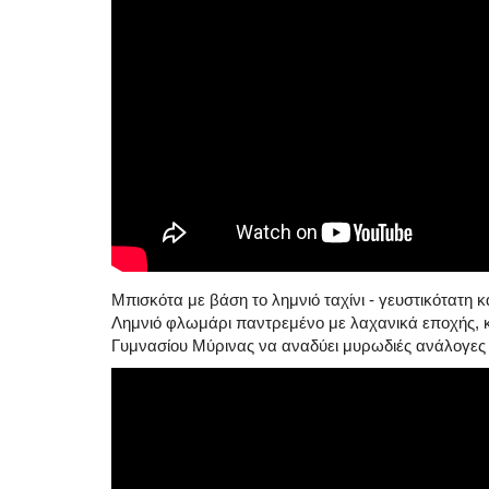
Μπισκότα με βάση το λημνιό ταχίνι - γευστικότατη κα
Λημνιό φλωμάρι παντρεμένο με λαχανικά εποχής, κα
Γυμνασίου Μύρινας να αναδύει μυρωδιές ανάλογες