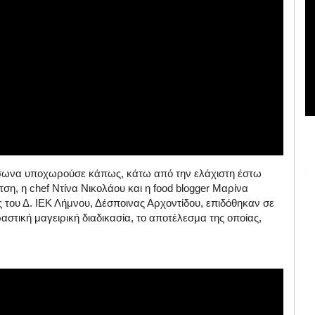
ύσωνα υποχωρούσε κάπως, κάτω από την ελάχιστη έστω
τση, η chef Ντίνα Νικολάου και η food blogger Μαρίνα
ς του Δ. ΙΕΚ Λήμνου, Δέσποινας Αρχοντίδου, επιδόθηκαν σε
δραστική μαγειρική διαδικασία, το αποτέλεσμα της οποίας,