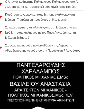
Ο Λημνιός καθηγητής Παλαιολόγος Παλαιολόγου στο Al
Jazeera για τις καταστροφικές πυρκαγιές στην Ευρώπη
Παράταση εργασιών και τοποθέτησης σκαλωσιών στη
Μύρινα | Τι πρέπει να προσέχουν οι διερχόμενοι
Συναυλία αγάπης και αλληλεγγύης στη Μύρινα από την
Ιερά Μητρόπολη Λήμνου με τον Πάνο Λαντούρη και τη
Μάλαμα Σεβαστού
Στους λογαριασμούς των οικοδόμων της Λήμνου το
Αδειοδωρόσημο Αυγούστου την Παρασκευή 7 Αυγούστου