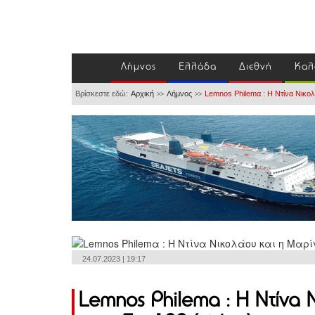
Λήμνος
Ελλάδα
Διεθνή
Καλ
Βρίσκεστε εδώ:
Αρχική
Λήμνος
Lemnos Philemα : Η Ντίνα Νικολ
>>
>>
24.07.2023 | 19:17
Lemnos Philemα : Η Ντίνα 