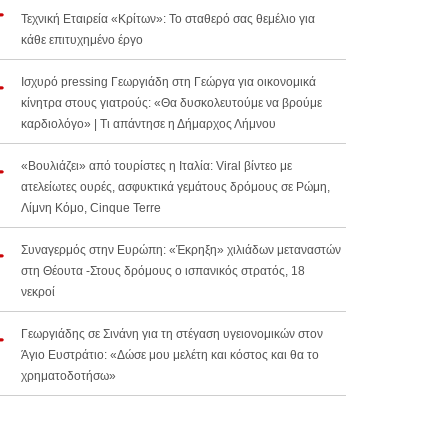
Τεχνική Εταιρεία «Κρίτων»: Το σταθερό σας θεμέλιο για
κάθε επιτυχημένο έργο
Ισχυρό pressing Γεωργιάδη στη Γεώργα για οικονομικά
κίνητρα στους γιατρούς: «Θα δυσκολευτούμε να βρούμε
καρδιολόγο» | Τι απάντησε η Δήμαρχος Λήμνου
«Βουλιάζει» από τουρίστες η Ιταλία: Viral βίντεο με
ατελείωτες ουρές, ασφυκτικά γεμάτους δρόμους σε Ρώμη,
Λίμνη Κόμο, Cinque Terre
Συναγερμός στην Ευρώπη: «Έκρηξη» χιλιάδων μεταναστών
στη Θέουτα -Στους δρόμους ο ισπανικός στρατός, 18
νεκροί
Γεωργιάδης σε Σινάνη για τη στέγαση υγειονομικών στον
Άγιο Ευστράτιο: «Δώσε μου μελέτη και κόστος και θα το
χρηματοδοτήσω»