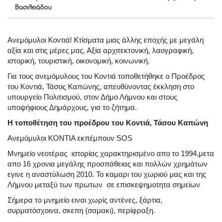
Βασιλειάδου
Ανεμόμυλοι Κοντιά! Κτίσματα μιας άλλης εποχής με μεγάλη
αξία και στις μέρες μας. Αξία αρχιτεκτονική, λαογραφική,
ιστορική, τουριστική, οικονομική, κοινωνική.
Για τους ανεμόμυλους του Κοντιά τοποθετήθηκε ο Προέδρος
του Κοντιά, Τάσος Καπώνης, απευθύνοντας έκκληση στο
υπουργείο Πολιτισμού, στον Δήμο Λήμνου και στους
υποψήφιους Δημάρχους, για το ζήτημα.
Η τοποθέτηση του προέδρου του Κοντιά, Τάσου Καπώνη
Ανεμόμυλοι ΚΟΝΤΙΑ εκπέμπουν SOS
Μνημείο νεοτέρας ιστορίας χαρακτηρισμένο απο το 1994,μετα
απο 16 χρονια μεγάλης προσπάθειας και πολλών χρημάτων
εγινε η αναστύλωση 2010. Το καμαρι του χωριού μας και της
Λήμνου μεταξύ των πρωτων σε επισκεψημοτητα σημείων
Σήμερα το μνημείο ειναι χωρίς αντένες, ξάρτια,
συρματόσχοινα, σκεπη (σαμακι), περίφραξη.