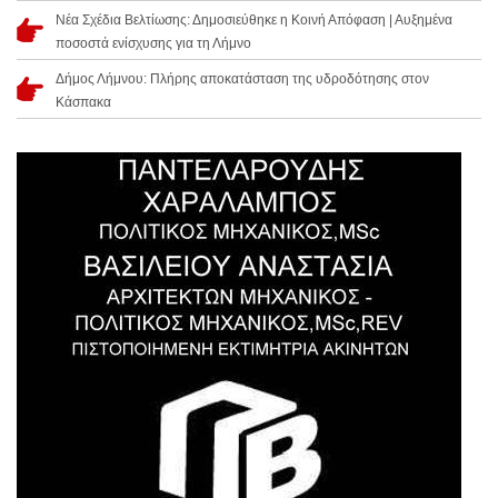
Νέα Σχέδια Βελτίωσης: Δημοσιεύθηκε η Κοινή Απόφαση | Αυξημένα
ποσοστά ενίσχυσης για τη Λήμνο
Δήμος Λήμνου: Πλήρης αποκατάσταση της υδροδότησης στον
Κάσπακα