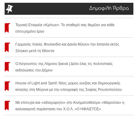
Δημοφιλή Άρθρα
Τεχνική Εταιρεία «Κρίτων»: Το σταθερό σας θεμέλιο για κάθε
επιτυχημένο έργο
Γερμανία, Ιταλία, Φινλανδία και Δανία θέλουν την Ισπανία εκτός
Σένγκεν μετά τη Θέουτα
Ο Αύγουστος της Λήμνου ξεκινά | Δείτε όλες τις πολιτιστικές
εκδηλώσεις του Δήμου
House of Light and Spirit: Νέος χώρος ευεξίας και δημιουργικής
κίνησης στη Μύρινα με την υπογραφή της Σοφίας Ρουσοπούλου
Με επιτυχία και «αδιαχώρητο» στο Κινηματοθέατρο «Μαρούλα» η
καλοκαιρινή παράσταση του Χ.Ο.Λ. «Ο ΗΦΑΙΣΤΟΣ»