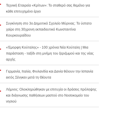
Τεχνική Εταιρεία «Κρίτων»: Το σταθερό σας θεμέλιο για
κάθε επιτυχημένο έργο
Συγκίνηση στο 3ο Δημοτικό Σχολείο Μύρινας: Το ύστατο
χαίρε στη 30χρονη εκπαιδευτικό Κωνσταντίνα
Κουρκουραΐδου
«Έμορφη Κούταλης» - 100 χρόνια Νέα Κούταλη | Μια
παράσταση - ταξίδι στη μνήμη του ξεριζωμού και της νέας
αρχής
Γερμανία, Ιταλία, Φινλανδία και Δανία θέλουν την Ισπανία
εκτός Σένγκεν μετά τη Θέουτα
Λήμνος: Ολοκληρώθηκαν με επιτυχία οι δράσεις πρόληψης
και διάγνωσης παθήσεων μαστού στο Νοσοκομείο του
νησιού