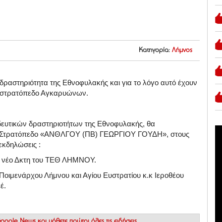
Κατηγορία:
Λήμνος
 δραστηριότητα της Εθνοφυλακής και για το λόγο αυτό έχουν
το στρατόπεδο Αγκαρυώνων.
δευτικών δραστηριοτήτων της Εθνοφυλακής, θα
 Στρατόπεδο «ΑΝΘΛΓΟΥ (ΠΒ) ΓΕΩΡΓΙΟΥ ΓΟΥΔΗ», στους
εκδηλώσεις :
νέο Δκτη του ΤΕΘ ΛΗΜΝΟΥ.
ιμενάρχου Λήμνου και Αγίου Ευστρατίου κ.κ Ιεροθέου
έ.
 Google News
και μάθετε πρώτοι όλες τις ειδήσεις.