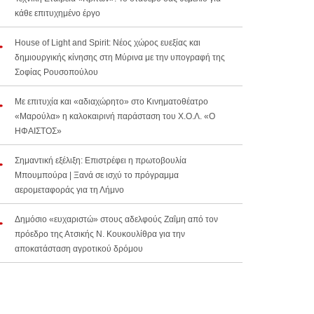
κάθε επιτυχημένο έργο
House of Light and Spirit: Νέος χώρος ευεξίας και
δημιουργικής κίνησης στη Μύρινα με την υπογραφή της
Σοφίας Ρουσοπούλου
Με επιτυχία και «αδιαχώρητο» στο Κινηματοθέατρο
«Μαρούλα» η καλοκαιρινή παράσταση του Χ.Ο.Λ. «Ο
ΗΦΑΙΣΤΟΣ»
Σημαντική εξέλιξη: Επιστρέφει η πρωτοβουλία
Μπουμπούρα | Ξανά σε ισχύ το πρόγραμμα
αερομεταφοράς για τη Λήμνο
Δημόσιο «ευχαριστώ» στους αδελφούς Ζαΐμη από τον
πρόεδρο της Ατσικής Ν. Κουκουλίθρα για την
αποκατάσταση αγροτικού δρόμου