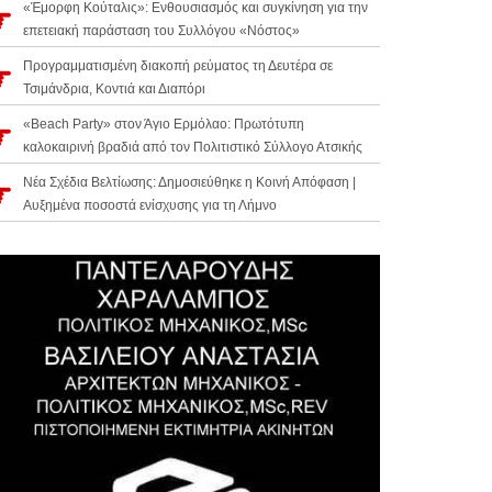
«Έμορφη Κούταλις»: Ενθουσιασμός και συγκίνηση για την
επετειακή παράσταση του Συλλόγου «Νόστος»
Προγραμματισμένη διακοπή ρεύματος τη Δευτέρα σε
Τσιμάνδρια, Κοντιά και Διαπόρι
«Beach Party» στον Άγιο Ερμόλαο: Πρωτότυπη
καλοκαιρινή βραδιά από τον Πολιτιστικό Σύλλογο Ατσικής
Νέα Σχέδια Βελτίωσης: Δημοσιεύθηκε η Κοινή Απόφαση |
Αυξημένα ποσοστά ενίσχυσης για τη Λήμνο