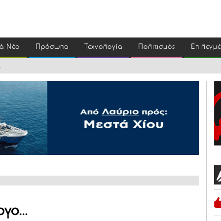
ά Νέα
Πρόσωπα
Τεχνολογία
Πολιτισμός
Επιλεγμ
…
ώργο…