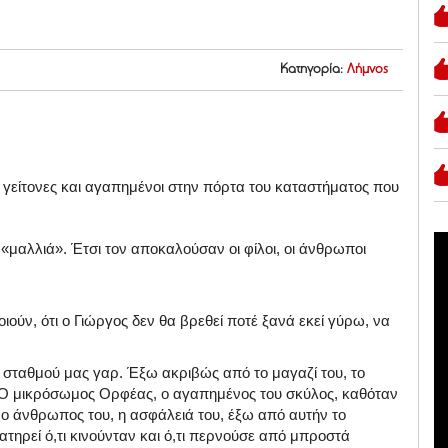
Κατηγορία:
Λήμνος
, γείτονες και αγαπημένοι στην πόρτα του καταστήματος που
 «μαλλιά». Έτσι τον αποκαλούσαν οι φίλοι, οι άνθρωποι
οιούν, ότι ο Γιώργος δεν θα βρεθεί ποτέ ξανά εκεί γύρω, να
 σταθμού μας γαρ. Έξω ακριβώς από το μαγαζί του, το
 Ο μικρόσωμος Ορφέας, ο αγαπημένος του σκύλος, καθόταν
ο άνθρωπος του, η ασφάλειά του, έξω από αυτήν το
ατηρεί ό,τι κινούνταν και ό,τι περνούσε από μπροστά