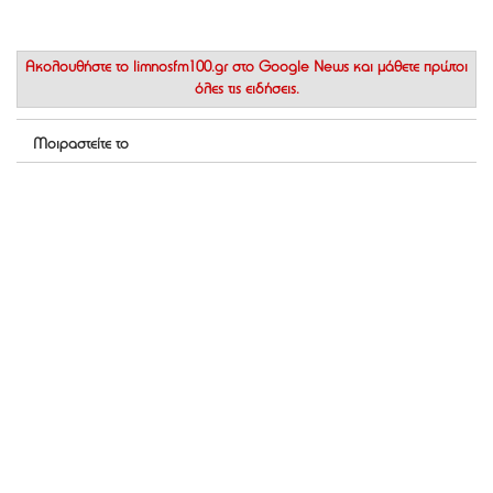
Ακολουθήστε το
limnosfm100.gr στο Google News
και μάθετε πρώτοι
όλες τις ειδήσεις.
Μοιραστείτε το