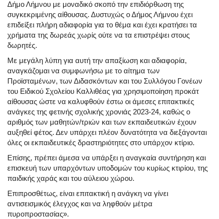
Δήμο Λήμνου με μοναδικό σκοπό την επιδιόρθωση της
συγκεκριμένης αίθουσας. Δυστυχώς ο Δήμος Λήμνου έχει
επιδείξει πλήρη αδιαφορία για το θέμα και έχει κρατήσει τα
χρήματα της δωρεάς χωρίς ούτε να τα επιστρέψει στους
δωρητές.
Με μεγάλη λύπη για αυτή την απαξίωση και αδιαφορία,
αναγκάζομαι να συμφωνήσω με το αίτημα των
Προϊσταμένων, των Διδασκόντων και του Συλλόγου Γονέων
του Ειδικού Σχολείου Καλλιθέας για χρησιμοποίηση προκάτ
αίθουσας ώστε να καλυφθούν έστω οι άμεσες επιτακτικές
ανάγκες της φετινής σχολικής χρονιάς 2023-24, καθώς ο
αριθμός των μαθητών/τριών και των εκπαιδευτικών έχουν
αυξηθεί φέτος. Δεν υπάρχει πλέον δυνατότητα να διεξάγονται
όλες οι εκπαιδευτικές δραστηριότητες στο υπάρχον κτίριο.
Επίσης, πρέπει άμεσα να υπάρξει η αναγκαία συντήρηση και
επισκευή των υπαρχόντων υποδομών του κυρίως κτιρίου, της
παιδικής χαράς και του αύλειου χώρου.
Επιπροσθέτως, είναι επιτακτική η ανάγκη να γίνει
αντισεισμικός έλεγχος και να ληφθούν μέτρα
πυροπροστασίας».