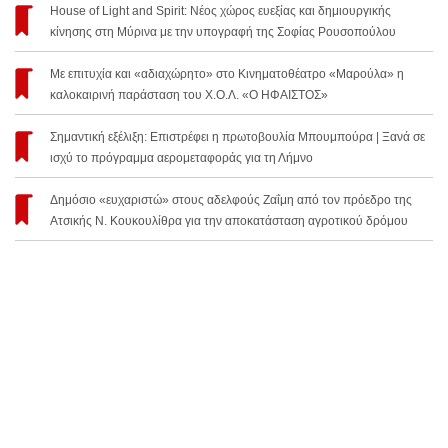
House of Light and Spirit: Νέος χώρος ευεξίας και δημιουργικής
κίνησης στη Μύρινα με την υπογραφή της Σοφίας Ρουσοπούλου
Με επιτυχία και «αδιαχώρητο» στο Κινηματοθέατρο «Μαρούλα» η
καλοκαιρινή παράσταση του Χ.Ο.Λ. «Ο ΗΦΑΙΣΤΟΣ»
Σημαντική εξέλιξη: Επιστρέφει η πρωτοβουλία Μπουμπούρα | Ξανά σε
ισχύ το πρόγραμμα αερομεταφοράς για τη Λήμνο
Δημόσιο «ευχαριστώ» στους αδελφούς Ζαΐμη από τον πρόεδρο της
Ατσικής Ν. Κουκουλίθρα για την αποκατάσταση αγροτικού δρόμου