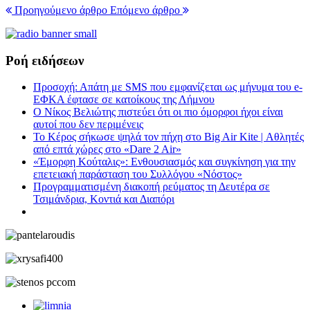
Προηγούμενο άρθρο
Επόμενο άρθρο
Ροή ειδήσεων
Προσοχή: Απάτη με SMS που εμφανίζεται ως μήνυμα του e-
ΕΦΚΑ έφτασε σε κατοίκους της Λήμνου
Ο Νίκος Βελιώτης πιστεύει ότι οι πιο όμορφοι ήχοι είναι
αυτοί που δεν περιμένεις
Το Κέρος σήκωσε ψηλά τον πήχη στο Big Air Kite | Αθλητές
από επτά χώρες στο «Dare 2 Air»
«Έμορφη Κούταλις»: Ενθουσιασμός και συγκίνηση για την
επετειακή παράσταση του Συλλόγου «Νόστος»
Προγραμματισμένη διακοπή ρεύματος τη Δευτέρα σε
Τσιμάνδρια, Κοντιά και Διαπόρι