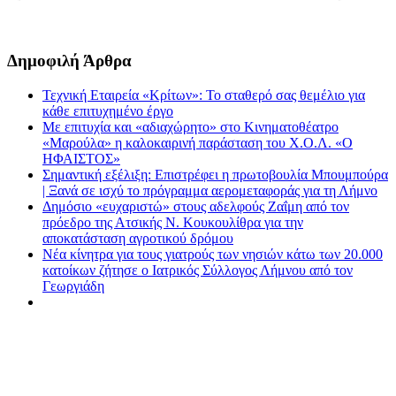
Δημοφιλή Άρθρα
Τεχνική Εταιρεία «Κρίτων»: Το σταθερό σας θεμέλιο για
κάθε επιτυχημένο έργο
Με επιτυχία και «αδιαχώρητο» στο Κινηματοθέατρο
«Μαρούλα» η καλοκαιρινή παράσταση του Χ.Ο.Λ. «Ο
ΗΦΑΙΣΤΟΣ»
Σημαντική εξέλιξη: Επιστρέφει η πρωτοβουλία Μπουμπούρα
| Ξανά σε ισχύ το πρόγραμμα αερομεταφοράς για τη Λήμνο
Δημόσιο «ευχαριστώ» στους αδελφούς Ζαΐμη από τον
πρόεδρο της Ατσικής Ν. Κουκουλίθρα για την
αποκατάσταση αγροτικού δρόμου
Νέα κίνητρα για τους γιατρούς των νησιών κάτω των 20.000
κατοίκων ζήτησε ο Ιατρικός Σύλλογος Λήμνου από τον
Γεωργιάδη