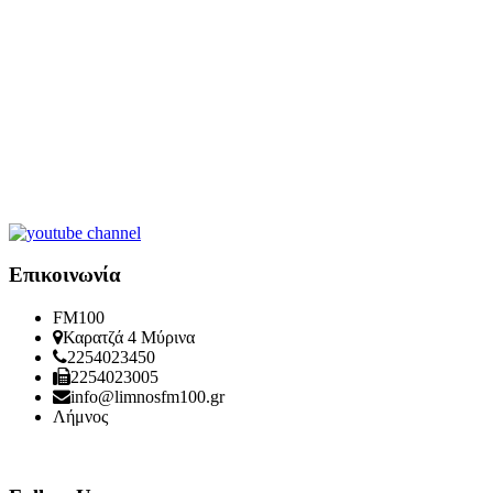
Επικοινωνία
FM
100
Καρατζά 4 Μύρινα
2254023450
2254023005
info@limnosfm100.gr
Λήμνος