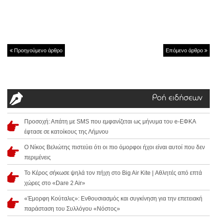
Προηγούμενο άρθρο
Επόμενο άρθρο
Ροή ειδήσεων
Προσοχή: Απάτη με SMS που εμφανίζεται ως μήνυμα του e-ΕΦΚΑ
έφτασε σε κατοίκους της Λήμνου
Ο Νίκος Βελιώτης πιστεύει ότι οι πιο όμορφοι ήχοι είναι αυτοί που δεν
περιμένεις
Το Κέρος σήκωσε ψηλά τον πήχη στο Big Air Kite | Αθλητές από επτά
χώρες στο «Dare 2 Air»
«Έμορφη Κούταλις»: Ενθουσιασμός και συγκίνηση για την επετειακή
παράσταση του Συλλόγου «Νόστος»