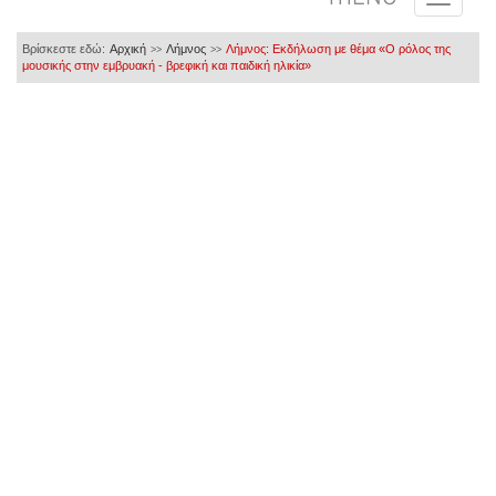
Βρίσκεστε εδώ:
Αρχική
Λήμνος
Λήμνος: Εκδήλωση με θέμα «Ο ρόλος της
>>
>>
μουσικής στην εμβρυακή - βρεφική και παιδική ηλικία»