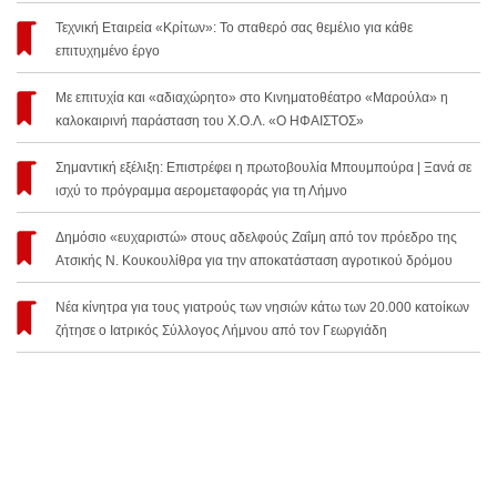
Τεχνική Εταιρεία «Κρίτων»: Το σταθερό σας θεμέλιο για κάθε
επιτυχημένο έργο
Με επιτυχία και «αδιαχώρητο» στο Κινηματοθέατρο «Μαρούλα» η
καλοκαιρινή παράσταση του Χ.Ο.Λ. «Ο ΗΦΑΙΣΤΟΣ»
Σημαντική εξέλιξη: Επιστρέφει η πρωτοβουλία Μπουμπούρα | Ξανά σε
ισχύ το πρόγραμμα αερομεταφοράς για τη Λήμνο
Δημόσιο «ευχαριστώ» στους αδελφούς Ζαΐμη από τον πρόεδρο της
Ατσικής Ν. Κουκουλίθρα για την αποκατάσταση αγροτικού δρόμου
Νέα κίνητρα για τους γιατρούς των νησιών κάτω των 20.000 κατοίκων
ζήτησε ο Ιατρικός Σύλλογος Λήμνου από τον Γεωργιάδη