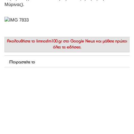
Μύρινας).
Ακολουθήστε το
limnosfm100.gr στο Google News
και μάθετε πρώτοι
όλες τις ειδήσεις.
Μοιραστείτε το