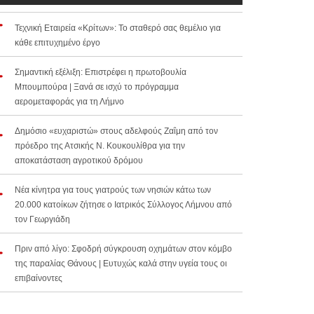
Τεχνική Εταιρεία «Κρίτων»: Το σταθερό σας θεμέλιο για
κάθε επιτυχημένο έργο
Σημαντική εξέλιξη: Επιστρέφει η πρωτοβουλία
Μπουμπούρα | Ξανά σε ισχύ το πρόγραμμα
αερομεταφοράς για τη Λήμνο
Δημόσιο «ευχαριστώ» στους αδελφούς Ζαΐμη από τον
πρόεδρο της Ατσικής Ν. Κουκουλίθρα για την
αποκατάσταση αγροτικού δρόμου
Νέα κίνητρα για τους γιατρούς των νησιών κάτω των
20.000 κατοίκων ζήτησε ο Ιατρικός Σύλλογος Λήμνου από
τον Γεωργιάδη
Πριν από λίγο: Σφοδρή σύγκρουση οχημάτων στον κόμβο
της παραλίας Θάνους | Ευτυχώς καλά στην υγεία τους οι
επιβαίνοντες