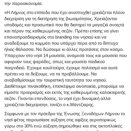
την παραοικονομία.
«Η Λήμνος στο επίπεδο που έχει αναπτυχθεί χρειάζεται πλέον
διαχείριση για τη διατήρηση της βιωσιμότητας. Χρειάζονται
υποδομές και προσωπικό που θα διατηρεί τα μαγαζιά ανοιχτά
και πέραν της καθιερωμένης σεζόν. Πρέπει επίσης να γίνει
επαναπροσδιορισμός στο branding του νησιού και να
αναδείξουμε το κομμάτι που υπάρχει πέρα από το δίπτυχο
ήλιος-θάλασσα. Να δώσουμε κι άλλες προτάσεις στον κόσμο.
Υπάρχουν στο νησί 14 μουσεία, ανάμεσά τους και μουσεία που
αφορούν τους ψαράδες, όπως και μουσείο παιδικού
παιχνιδιού. Έχουμε κουλτούρα, έχουμε πολιτισμό και αυτά
πρέπει να τα δείξουμε, να τα προβάλλουμε. Να
αναβαθμίσουμε την τουριστική ταυτότητα του νησιού.
Διαθέτουμε πινακοθήκη, επισκέψιμα οινοποιεία, μπορούμε να
είμαστε προορισμός και εκτός της καθιερωμένης καλοκαιρινής
σεζόν. Γίνονται επενδύσεις, το νησί έχει δυναμική αλλά
χρειάζεται διαχείριση», τονίζει ο κ.Μάντζιαρης.
Σύμφωνα με τον πρόεδρο της Ένωσης Ξενοδόχων Λήμνου το
νησί φέτος παρουσίασε αύξηση στις αφίξεις αεροπορικώς
γύρω στο 30% ενώ αύξηση σημειώθηκε και στις ακτοπλοϊκές