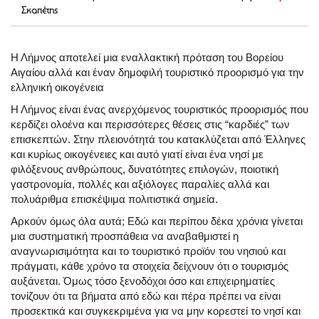
Σκαπέτης
Η Λήμνος αποτελεί μια εναλλακτική πρόταση του Βορείου
Αιγαίου αλλά και έναν δημοφιλή τουριστικό προορισμό για την
ελληνική οικογένεια
Η Λήμνος είναι ένας ανερχόμενος τουριστικός προορισμός που
κερδίζει ολοένα και περισσότερες θέσεις στις “καρδιές” των
επισκεπτών. Στην πλειονότητά του κατακλύζεται από Έλληνες
και κυρίως οικογένειες και αυτό γιατί είναι ένα νησί με
φιλόξενους ανθρώπους, δυνατότητες επιλογών, ποιοτική
γαστρονομία, πολλές και αξιόλογες παραλίες αλλά και
πολυάριθμα επισκέψιμα πολιτιστικά σημεία.
Αρκούν όμως όλα αυτά; Εδώ και περίπου δέκα χρόνια γίνεται
μια συστηματική προσπάθεια να αναβαθμιστεί η
αναγνωρισιμότητα και το τουριστικό προϊόν του νησιού και
πράγματι, κάθε χρόνο τα στοιχεία δείχνουν ότι ο τουρισμός
αυξάνεται. Όμως τόσο ξενοδόχοι όσο και επιχειρηματίες
τονίζουν ότι τα βήματα από εδώ και πέρα πρέπει να είναι
προσεκτικά και συγκεκριμένα για να μην κορεστεί το νησί και