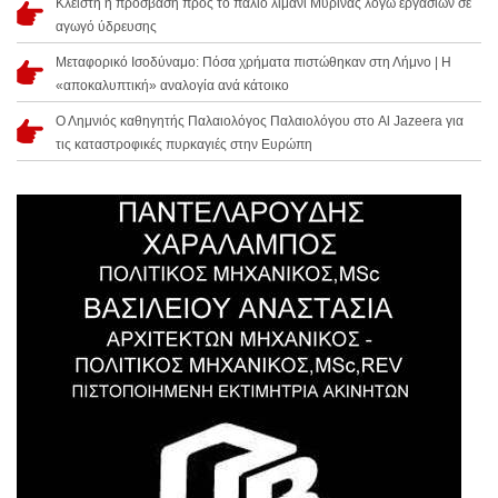
Κλειστή η πρόσβαση προς το παλιό λιμάνι Μύρινας λόγω εργασιών σε
αγωγό ύδρευσης
Μεταφορικό Ισοδύναμο: Πόσα χρήματα πιστώθηκαν στη Λήμνο | Η
«αποκαλυπτική» αναλογία ανά κάτοικο
Ο Λημνιός καθηγητής Παλαιολόγος Παλαιολόγου στο Al Jazeera για
τις καταστροφικές πυρκαγιές στην Ευρώπη