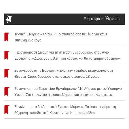
Δημοφιλή Άρθρα
Τεχνική Εταιρεία «Κρίτων»: Το σταθερό σας θεμέλιο για κάθε
επιτυχημένο έργο
Γεωργιάδης σε Σινάνη για τη στέγαση υγειονομικών στον Άγιο
Ευστράτιο: «Δώσε μου μελέτη και κόστος και θα το χρηματοδοτήσω»
Συναγερμός στην Ευρώπη: «Έκρηξη» χιλιάδων μεταναστών στη
Θέουτα -Στους δρόμους ο ισπανικός στρατός, 18 νεκροί
Συνάντηση του Σωματείου Εργαζομένων Γ.Ν. Λήμνου με τον Υπουργό
Υγείας: Στο επίκεντρο η υποστελέχωση και οι εργασιακές σχέσεις
Συγκίνηση στο 3ο Δημοτικό Σχολείο Μύρινας: Το ύστατο χαίρε στη
30χρονη εκπαιδευτικό Κωνσταντίνα Κουρκουραΐδου