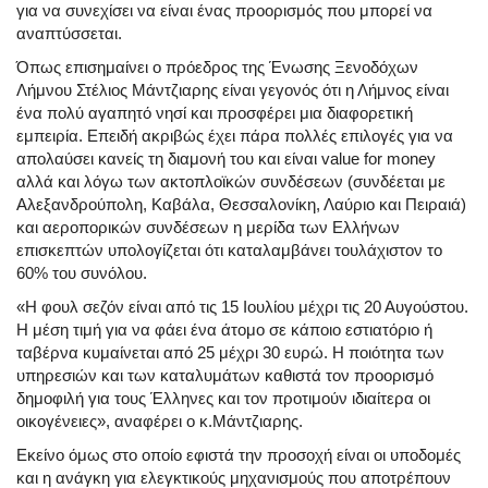
για να συνεχίσει να είναι ένας προορισμός που μπορεί να
αναπτύσσεται.
Όπως επισημαίνει ο πρόεδρος της Ένωσης Ξενοδόχων
Λήμνου Στέλιος Μάντζιαρης είναι γεγονός ότι η Λήμνος είναι
ένα πολύ αγαπητό νησί και προσφέρει μια διαφορετική
εμπειρία. Επειδή ακριβώς έχει πάρα πολλές επιλογές για να
απολαύσει κανείς τη διαμονή του και είναι value for money
αλλά και λόγω των ακτοπλοϊκών συνδέσεων (συνδέεται με
Αλεξανδρούπολη, Καβάλα, Θεσσαλονίκη, Λαύριο και Πειραιά)
και αεροπορικών συνδέσεων η μερίδα των Ελλήνων
επισκεπτών υπολογίζεται ότι καταλαμβάνει τουλάχιστον το
60% του συνόλου.
«Η φουλ σεζόν είναι από τις 15 Ιουλίου μέχρι τις 20 Αυγούστου.
Η μέση τιμή για να φάει ένα άτομο σε κάποιο εστιατόριο ή
ταβέρνα κυμαίνεται από 25 μέχρι 30 ευρώ. Η ποιότητα των
υπηρεσιών και των καταλυμάτων καθιστά τον προορισμό
δημοφιλή για τους Έλληνες και τον προτιμούν ιδιαίτερα οι
οικογένειες», αναφέρει ο κ.Μάντζιαρης.
Εκείνο όμως στο οποίο εφιστά την προσοχή είναι οι υποδομές
και η ανάγκη για ελεγκτικούς μηχανισμούς που αποτρέπουν