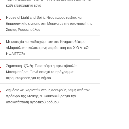
κάθε επιτυχημένο έργο
House of Light and Spirit: Νέος χώρος ευεξίας και
δημιουργικής κίνησης στη Μύρινα με την υπογραφή της
Σοφίας Ρουσοπούλου
Με επιτυχία και «αδιαχώρητο» στο Κινηματοθέατρο
«Μαρούλα» η καλοκαιρινή παράσταση του Χ.Ο.Λ. «Ο
ΗΦΑΙΣΤΟΣ»
Σημαντική εξέλιξη: Επιστρέφει η πρωτοβουλία
Μπουμπούρα | Ξανά σε ισχύ το πρόγραμμα
αερομεταφοράς για τη Λήμνο
Δημόσιο «ευχαριστώ» στους αδελφούς Ζαΐμη από τον
πρόεδρο της Ατσικής Ν. Κουκουλίθρα για την
αποκατάσταση αγροτικού δρόμου