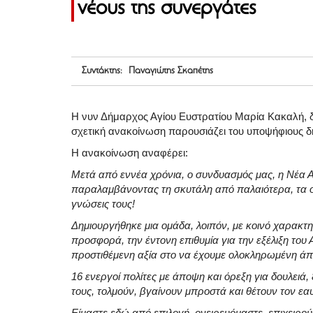
νέους της συνεργάτες
Συντάκτης: Παναγιώτης Σκαπέτης
Η νυν Δήμαρχος Αγίου Ευστρατίου Μαρία Κακαλή, δι
σχετική ανακοίνωση παρουσιάζει του υποψήφιους δ
Η ανακοίνωση αναφέρει:
Μετά από εννέα χρόνια, ο συνδυασμός μας, η Νέα Α
παραλαμβάνοντας τη σκυτάλη από παλαιότερα, τα οπ
γνώσεις τους!
Δημιουργήθηκε μια ομάδα, λοιπόν, με κοινό χαρακτηρ
προσφορά, την έντονη επιθυμία για την εξέλιξη του 
προστιθέμενη αξία στο να έχουμε ολοκληρωμένη άπ
16 ενεργοί πολίτες με άποψη και όρεξη για δουλειά,
τους, τολμούν, βγαίνουν μπροστά και θέτουν τον εαυ
Είμαστε εδώ από επιλογή, ονειρευόμαστε, επιχειρού