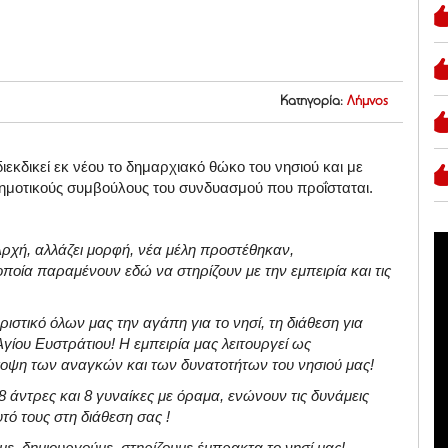
Κατηγορία:
Λήμνος
εκδικεί εκ νέου το δημαρχιακό θώκο του νησιού και με
ημοτικούς συμβούλους του συνδυασμού που προΐσταται.
ρχή, αλλάζει μορφή, νέα μέλη προστέθηκαν,
οία παραμένουν εδώ να στηρίζουν με την εμπειρία και τις
ιστικό όλων μας την αγάπη για το νησί, τη διάθεση για
Αγίου Ευστράτιου! Η εμπειρία μας λειτουργεί ως
οψη των αναγκών και των δυνατοτήτων του νησιού μας!
 8 άντρες και 8 γυναίκες με όραμα, ενώνουν τις δυνάμεις
τό τους στη διάθεση σας !
με, δημιουργούμε, στηρίζουμε έμπρακτα το νησί μας!