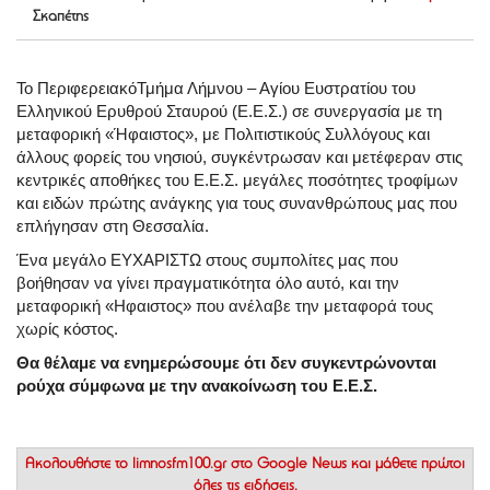
Σκαπέτης
Το ΠεριφερειακόΤμήμα Λήμνου – Αγίου Ευστρατίου του
Ελληνικού Ερυθρού Σταυρού (Ε.Ε.Σ.) σε συνεργασία με τη
μεταφορική «Ήφαιστος», με Πολιτιστικούς Συλλόγους και
άλλους φορείς του νησιού, συγκέντρωσαν και μετέφεραν στις
κεντρικές αποθήκες του Ε.Ε.Σ. μεγάλες ποσότητες τροφίμων
και ειδών πρώτης ανάγκης για τους συνανθρώπους μας που
επλήγησαν στη Θεσσαλία.
Ένα μεγάλο ΕΥΧΑΡΙΣΤΩ στους συμπολίτες μας που
βοήθησαν να γίνει πραγματικότητα όλο αυτό, και την
μεταφορική «Ηφαιστος» που ανέλαβε την μεταφορά τους
χωρίς κόστος.
Θα θέλαμε να ενημερώσουμε ότι δεν συγκεντρώνονται
ρούχα σύμφωνα με την ανακοίνωση του Ε.Ε.Σ.
Ακολουθήστε το
limnosfm100.gr στο Google News
και μάθετε πρώτοι
όλες τις ειδήσεις.