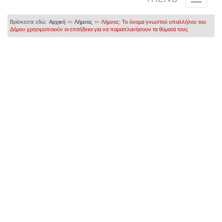
Βρίσκεστε εδώ:
Αρχική
Λήμνος
Λήμνος: Το όνομα γνωστού υπαλλήλου του
>>
>>
Δήμου χρησιμοποιούν οι επιτήδειοι για να παραπλανήσουν τα θύματά τους