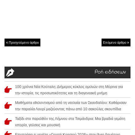
Προηγούμενο άρθρο
Επόμενο άρθρο
Ροή ειδήσεων
100 χρόνια Νέα Κούταλη: Διήμερος κύκλος ομιλιών στη Μύρινα για
την ιστορία, τις προσωπικότητες και τη διαγενεακή μνήμη
Μαθήματα εθελοντισμού από τη νεολαία των Σκανδαλίου: Καθάρισαν
την παραλία Λουρί μαζεύοντας πάνω από 10 σακούλες σκουπίδια
Ταξίδι στο παρελθόν της Λήμνου στα Τσιμάνδρια: Μια βραδιά γεμάτη
ιστορία, γεύσεις και μουσική
Επιστρέφει η μεγάλη «Γιορτή Κρασιού 2026» στον Άγιο Δημήτριο