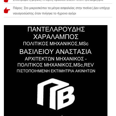
Πάρος: Στο μικροσκόπιο τα μέτρα ασφαλείας στην πισίνα | Δεν υπήρχε
ναυαγοσώστης όταν πνίγηκε το 4χρονο αγόρι