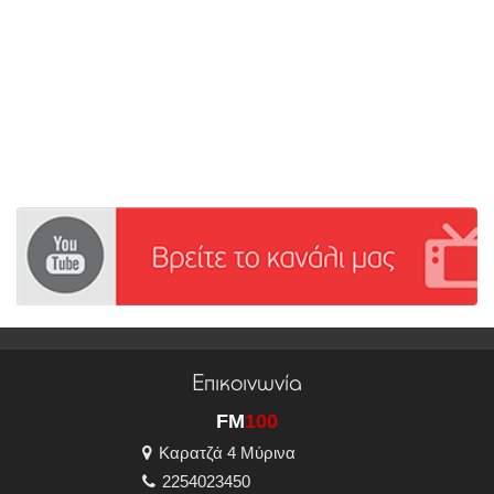
Επικοινωνία
FM
100
Καρατζά 4 Μύρινα
2254023450