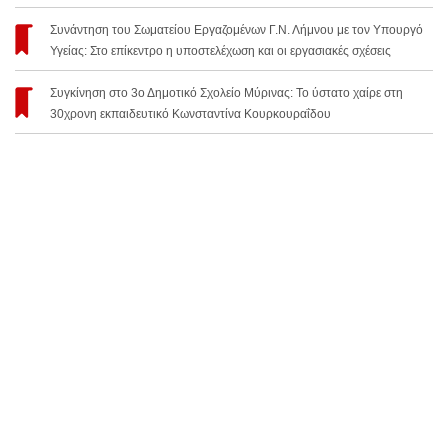
Συνάντηση του Σωματείου Εργαζομένων Γ.Ν. Λήμνου με τον Υπουργό
Υγείας: Στο επίκεντρο η υποστελέχωση και οι εργασιακές σχέσεις
Συγκίνηση στο 3ο Δημοτικό Σχολείο Μύρινας: Το ύστατο χαίρε στη
30χρονη εκπαιδευτικό Κωνσταντίνα Κουρκουραΐδου