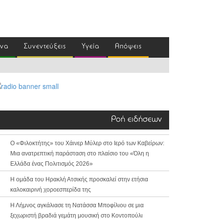
ένα
Συνεντεύξεις
Υγεία
Απόψεις
Ροή ειδήσεων
Ο «Φιλοκτήτης» του Χάινερ Μύλερ στο Ιερό των Καβείρων:
Μια ανατρεπτική παράσταση στο πλαίσιο του «Όλη η
Ελλάδα ένας Πολιτισμός 2026»
Η ομάδα του Ηρακλή Ατσικής προσκαλεί στην ετήσια
καλοκαιρινή χοροεσπερίδα της
Η Λήμνος αγκάλιασε τη Νατάσσα Μποφίλιου σε μια
ξεχωριστή βραδιά γεμάτη μουσική στο Κοντοπούλι