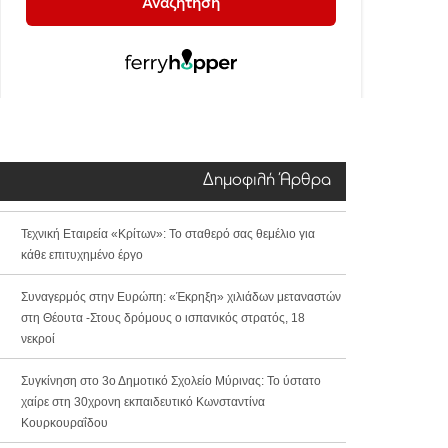
Δημοφιλή Άρθρα
Τεχνική Εταιρεία «Κρίτων»: Το σταθερό σας θεμέλιο για
κάθε επιτυχημένο έργο
Συναγερμός στην Ευρώπη: «Έκρηξη» χιλιάδων μεταναστών
στη Θέουτα -Στους δρόμους ο ισπανικός στρατός, 18
νεκροί
Συγκίνηση στο 3ο Δημοτικό Σχολείο Μύρινας: Το ύστατο
χαίρε στη 30χρονη εκπαιδευτικό Κωνσταντίνα
Κουρκουραΐδου