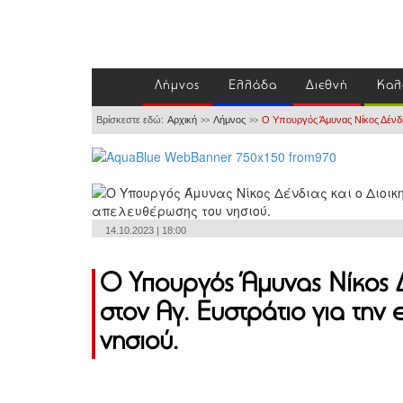
Λήμνος
Ελλάδα
Διεθνή
Καλ
Βρίσκεστε εδώ:
Αρχική
Λήμνος
Ο Υπουργός Άμυνας Νίκος Δένδια
>>
>>
14.10.2023 | 18:00
Ο Υπουργός Άμυνας Νίκος Δ
στον Αγ. Ευστράτιο για την
νησιού.