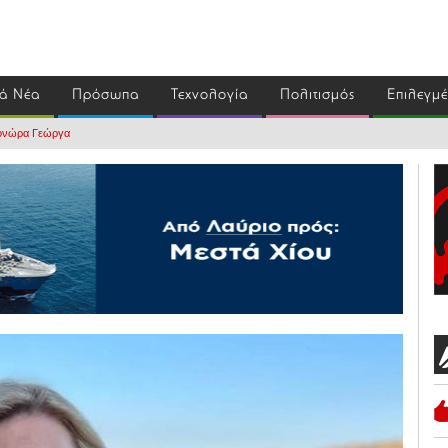
ά Νέα
Πρόσωπα
Τεχνολογία
Πολιτισμός
Επιλεγμ
εονώρα Γεώργα