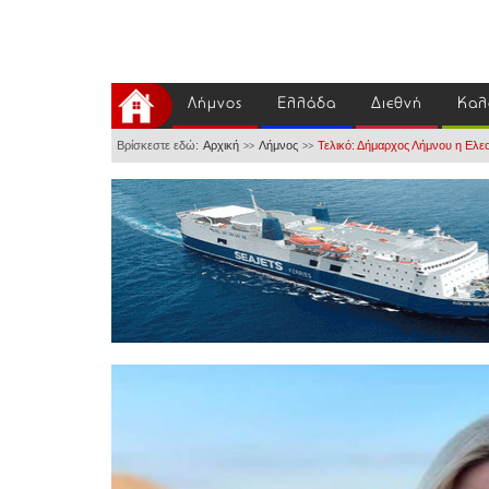
Λήμνος
Ελλάδα
Διεθνή
Καλ
Βρίσκεστε εδώ:
Αρχική
Λήμνος
Τελικό: Δήμαρχος Λήμνου η Ελ
>>
>>