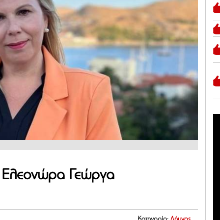
η Ελεονώρα Γεώργα
Κατηγορία:
Λήμνος