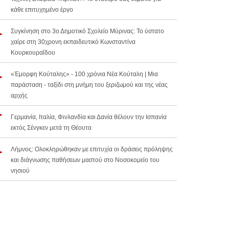
κάθε επιτυχημένο έργο
Συγκίνηση στο 3ο Δημοτικό Σχολείο Μύρινας: Το ύστατο
χαίρε στη 30χρονη εκπαιδευτικό Κωνσταντίνα
Κουρκουραΐδου
«Έμορφη Κούταλης» - 100 χρόνια Νέα Κούταλη | Μια
παράσταση - ταξίδι στη μνήμη του ξεριζωμού και της νέας
αρχής
Γερμανία, Ιταλία, Φινλανδία και Δανία θέλουν την Ισπανία
εκτός Σένγκεν μετά τη Θέουτα
Λήμνος: Ολοκληρώθηκαν με επιτυχία οι δράσεις πρόληψης
και διάγνωσης παθήσεων μαστού στο Νοσοκομείο του
νησιού