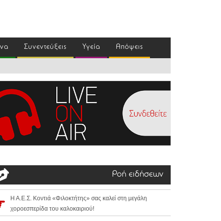
ένα
Συνεντεύξεις
Υγεία
Απόψεις
Ροή ειδήσεων
Η Α.Ε.Σ. Κοντιά «Φιλοκτήτης» σας καλεί στη μεγάλη
χοροεσπερίδα του καλοκαιριού!