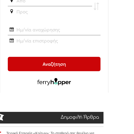
Δημοφιλή Άρθρα
Τεχνική Εταιρεία «Κρίτων»: Το σταθερό σας θεμέλιο για