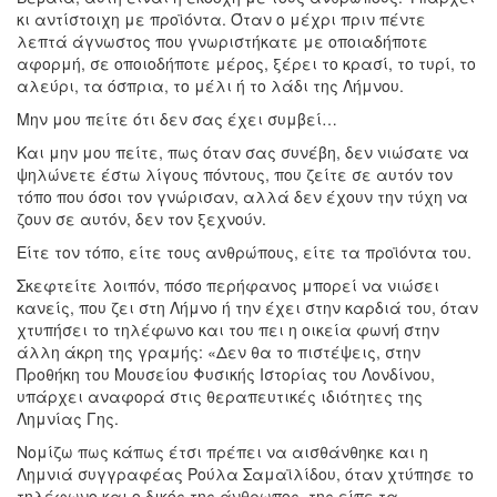
κι αντίστοιχη με προϊόντα. Όταν ο μέχρι πριν πέντε
λεπτά άγνωστος που γνωριστήκατε με οποιαδήποτε
αφορμή, σε οποιοδήποτε μέρος, ξέρει το κρασί, το τυρί, το
αλεύρι, τα όσπρια, το μέλι ή το λάδι της Λήμνου.
Μην μου πείτε ότι δεν σας έχει συμβεί…
Και μην μου πείτε, πως όταν σας συνέβη, δεν νιώσατε να
ψηλώνετε έστω λίγους πόντους, που ζείτε σε αυτόν τον
τόπο που όσοι τον γνώρισαν, αλλά δεν έχουν την τύχη να
ζουν σε αυτόν, δεν τον ξεχνούν.
Είτε τον τόπο, είτε τους ανθρώπους, είτε τα προϊόντα του.
Σκεφτείτε λοιπόν, πόσο περήφανος μπορεί να νιώσει
κανείς, που ζει στη Λήμνο ή την έχει στην καρδιά του, όταν
χτυπήσει το τηλέφωνο και του πει η οικεία φωνή στην
άλλη άκρη της γραμής: «Δεν θα το πιστέψεις, στην
Προθήκη του Μουσείου Φυσικής Ιστορίας του Λονδίνου,
υπάρχει αναφορά στις θεραπευτικές ιδιότητες της
Λημνίας Γης.
Νομίζω πως κάπως έτσι πρέπει να αισθάνθηκε και η
Λημνιά συγγραφέας Ρούλα Σαμαϊλίδου, όταν χτύπησε το
τηλέφωνο και ο δικός της άνθρωπος, της είπε τα