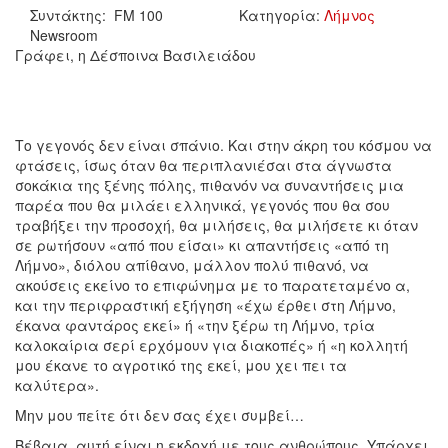
Συντάκτης: FM 100
Κατηγορία:
Λήμνος
Newsroom
Γράφει, η Δέσποινα Βασιλειάδου
Το γεγονός δεν είναι σπάνιο. Και στην άκρη του κόσμου να
φτάσεις, ίσως όταν θα περιπλανιέσαι στα άγνωστα
σοκάκια της ξένης πόλης, πιθανόν να συναντήσεις μια
παρέα που θα μιλάει ελληνικά, γεγονός που θα σου
τραβήξει την προσοχή, θα μιλήσεις, θα μιλήσετε κι όταν
σε ρωτήσουν «από που είσαι» κι απαντήσεις «από τη
Λήμνο», διόλου απίθανο, μάλλον πολύ πιθανό, να
ακούσεις εκείνο το επιφώνημα με το παρατεταμένο α,
και την περιφραστική εξήγηση «έχω έρθει στη Λήμνο,
έκανα φαντάρος εκεί» ή «την ξέρω τη Λήμνο, τρία
καλοκαίρια σερί ερχόμουν για διακοπές» ή «η κολλητή
μου έκανε το αγροτικό της εκεί, μου χει πει τα
καλύτερα».
Μην μου πείτε ότι δεν σας έχει συμβεί…
Βέβαια, αυτή είναι η εκδοχή με τους ανθρώπους. Υπάρχει