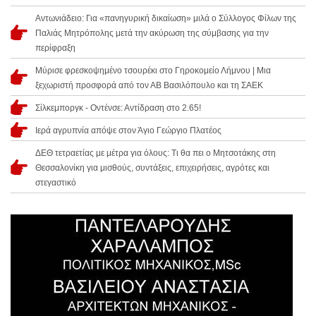
Αντωνιάδειο: Για «πανηγυρική δικαίωση» μιλά ο Σύλλογος Φίλων της
Παλιάς Μητρόπολης μετά την ακύρωση της σύμβασης για την
περίφραξη
Μύρισε φρεσκοψημένο τσουρέκι στο Γηροκομείο Λήμνου | Μια
ξεχωριστή προσφορά από τον ΑΒ Βασιλόπουλο και τη ΣΑΕΚ
Σίλκεμποργκ - Οντένσε: Αντίδραση στο 2.65!
Ιερά αγρυπνία απόψε στον Άγιο Γεώργιο Πλατέος
ΔΕΘ τετραετίας με μέτρα για όλους: Τι θα πει ο Μητσοτάκης στη
Θεσσαλονίκη για μισθούς, συντάξεις, επιχειρήσεις, αγρότες και
στεγαστικό