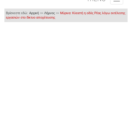
Βρίσκεστε εδώ:
Αρχική
Λήμνος
Μύρινα: Κλειστή η οδός Ρέας λόγω εκτέλεσης
>>
>>
εργασιών στο δίκτυο αποχέτευσης