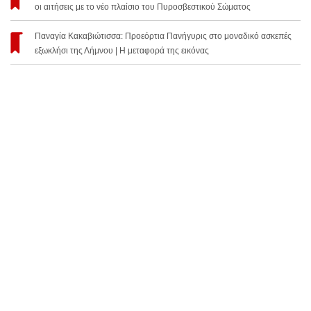
οι αιτήσεις με το νέο πλαίσιο του Πυροσβεστικού Σώματος
Παναγία Κακαβιώτισσα: Προεόρτια Πανήγυρις στο μοναδικό ασκεπές
εξωκλήσι της Λήμνου | Η μεταφορά της εικόνας