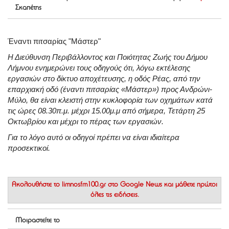
Σκαπέτης
Έναντι πιτσαρίας "Μάστερ"
Η Διεύθυνση Περιβάλλοντος και Ποιότητας Ζωής του Δήμου
Λήμνου ενημερώνει τους οδηγούς ότι, λόγω εκτέλεσης
εργασιών στο δίκτυο αποχέτευσης, η οδός Ρέας, από την
επαρχιακή οδό (έναντι πιτσαρίας «Μάστερ») προς Ανδρώνι-
Μύλο, θα είναι κλειστή στην κυκλοφορία των οχημάτων κατά
τις ώρες 08.30π.μ. μέχρι 15.00μ.μ από σήμερα, Τετάρτη 25
Οκτωβρίου και μέχρι το πέρας των εργασιών.
Για το λόγο αυτό οι οδηγοί πρέπει να είναι ιδιαίτερα
προσεκτικοί.
Ακολουθήστε το
limnosfm100.gr στο Google News
και μάθετε πρώτοι
όλες τις ειδήσεις.
Μοιραστείτε το