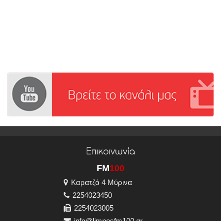
Επικοινωνία
FM
100
Καρατζά 4 Μύρινα
2254023450
2254023005
info@limnosfm100.gr