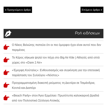
Προηγούμενο άρθρο
Επόμενο άρθρο
Ροή ειδήσεων
Ο Νίκος Βελιώτης πιστεύει ότι οι πιο όμορφοι ήχοι είναι αυτοί που δεν
περιμένεις
Το Κέρος σήκωσε ψηλά τον πήχη στο Big Air Kite | Αθλητές από επτά
χώρες στο «Dare 2 Air»
«Έμορφη Κούταλις»: Ενθουσιασμός και συγκίνηση για την επετειακή
παράσταση του Συλλόγου «Νόστος»
Προγραμματισμένη διακοπή ρεύματος τη Δευτέρα σε Τσιμάνδρια,
Κοντιά και Διαπόρι
«Beach Party» στον Άγιο Ερμόλαο: Πρωτότυπη καλοκαιρινή βραδιά
από τον Πολιτιστικό Σύλλογο Ατσικής