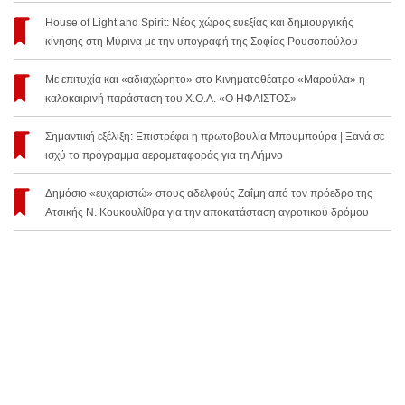
House of Light and Spirit: Νέος χώρος ευεξίας και δημιουργικής
κίνησης στη Μύρινα με την υπογραφή της Σοφίας Ρουσοπούλου
Με επιτυχία και «αδιαχώρητο» στο Κινηματοθέατρο «Μαρούλα» η
καλοκαιρινή παράσταση του Χ.Ο.Λ. «Ο ΗΦΑΙΣΤΟΣ»
Σημαντική εξέλιξη: Επιστρέφει η πρωτοβουλία Μπουμπούρα | Ξανά σε
ισχύ το πρόγραμμα αερομεταφοράς για τη Λήμνο
Δημόσιο «ευχαριστώ» στους αδελφούς Ζαΐμη από τον πρόεδρο της
Ατσικής Ν. Κουκουλίθρα για την αποκατάσταση αγροτικού δρόμου