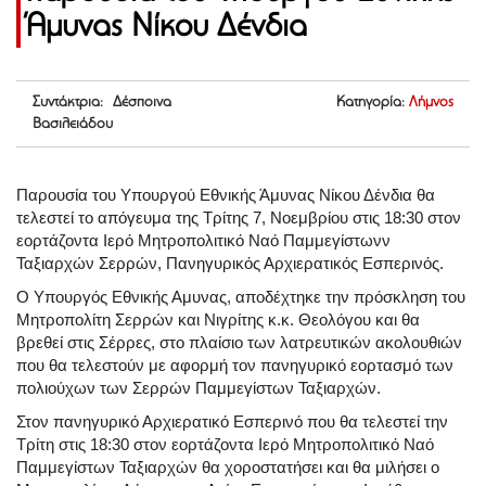
Άμυνας Νίκου Δένδια
Συντάκτρια: Δέσποινα
Κατηγορία:
Λήμνος
Βασιλειάδου
Παρουσία του Υπουργού Εθνικής Άμυνας Νίκου Δένδια θα
τελεστεί το απόγευμα της Τρίτης 7, Νοεμβρίου στις 18:30 στον
εορτάζοντα Ιερό Μητροπολιτικό Ναό Παμμεγίστωνν
Ταξιαρχών Σερρών, Πανηγυρικός Αρχιερατικός Εσπερινός.
Ο Υπουργός Εθνικής Αμυνας, αποδέχτηκε την πρόσκληση του
Μητροπολίτη Σερρών και Νιγρίτης κ.κ. Θεολόγου και θα
βρεθεί στις Σέρρες, στο πλαίσιο των λατρευτικών ακολουθιών
που θα τελεστούν με αφορμή τον πανηγυρικό εορτασμό των
πολιούχων των Σερρών Παμμεγίστων Ταξιαρχών.
Στον πανηγυρικό Αρχιερατικό Εσπερινό που θα τελεστεί την
Τρίτη στις 18:30 στον εορτάζοντα Ιερό Μητροπολιτικό Ναό
Παμμεγίστων Ταξιαρχών θα χοροστατήσει και θα μιλήσει ο