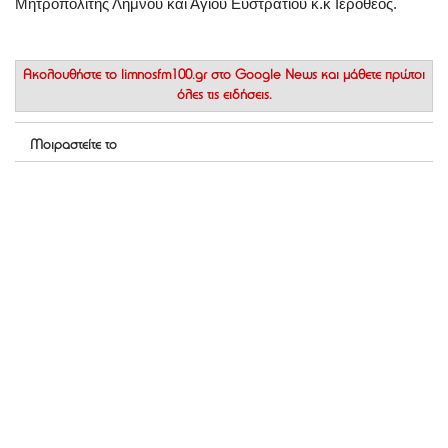
Μητροπολίτης Λήμνου και Αγίου Ευστρατίου κ.κ Ιερόθεος.
Ακολουθήστε το
limnosfm100.gr στο Google News
και μάθετε πρώτοι
όλες τις ειδήσεις.
Μοιραστείτε το