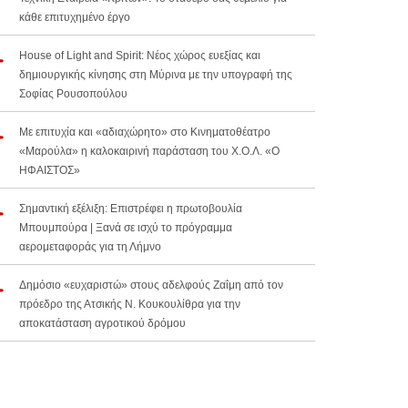
κάθε επιτυχημένο έργο
House of Light and Spirit: Νέος χώρος ευεξίας και
δημιουργικής κίνησης στη Μύρινα με την υπογραφή της
Σοφίας Ρουσοπούλου
Με επιτυχία και «αδιαχώρητο» στο Κινηματοθέατρο
«Μαρούλα» η καλοκαιρινή παράσταση του Χ.Ο.Λ. «Ο
ΗΦΑΙΣΤΟΣ»
Σημαντική εξέλιξη: Επιστρέφει η πρωτοβουλία
Μπουμπούρα | Ξανά σε ισχύ το πρόγραμμα
αερομεταφοράς για τη Λήμνο
Δημόσιο «ευχαριστώ» στους αδελφούς Ζαΐμη από τον
πρόεδρο της Ατσικής Ν. Κουκουλίθρα για την
αποκατάσταση αγροτικού δρόμου