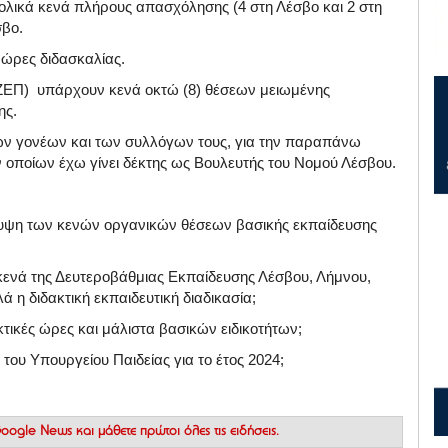
ολικά κενά πλήρους απασχόλησης (4 στη Λέσβο και 2 στη
σβο.
 ώρες διδασκαλίας.
ΖΕΠ) υπάρχουν κενά οκτώ (8) θέσεων μειωμένης
ης.
των γονέων και των συλλόγων τους, για την παραπάνω
οποίων έχω γίνει δέκτης ως Βουλευτής του Νομού Λέσβου.
άλυψη των κενών οργανικών θέσεων βασικής εκπαίδευσης
ενά της Δευτεροβάθμιας Εκπαίδευσης Λέσβου, Λήμνου,
ά η διδακτική εκπαιδευτική διαδικασία;
τικές ώρες και μάλιστα βασικών ειδικοτήτων;
ου Υπουργείου Παιδείας για το έτος 2024;
 Google News
και μάθετε πρώτοι όλες τις ειδήσεις.