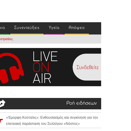
ένα
Συνεντεύξεις
Υγεία
Απόψεις
στρατίου;
Ροή ειδήσεων
«Έμορφη Κούταλις»: Ενθουσιασμός και συγκίνηση για την
επετειακή παράσταση του Συλλόγου «Νόστος»