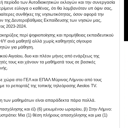
ή περίοδο των Αυτοδιοικητικών εκλογών και την συνεργασία
ερίμενε εύλογα ο καθένας, ότι θα λαμβανόταν υπ όψιν σας,
ιαίτερες συνθήκες της νησιωτικότητας, όσον αφορά την
ν της Δευτεροβάθμιας Εκπαίδευσης των νησιών μας,
τος 2023-2024.
ιακηρύξεις περί ψηφιοποίησης και προμήθειας εκπαιδευτικού
 Η/Υ ανά μαθητή) αλλά χωρίς καθηγητές σίγουρα
θητών για μάθηση.
ικού Αιγαίου, δυο και πλέον μήνες από ενάρξεως της
ητές τους και χάνουν τα μαθήματά τους σε βασικές
νής.
αβε χώρα στο ΓΕΛ και ΕΠΑΛ Μύρινας Λήμνου από τους
ε το ρεπορτάζ της τοπικής τηλεόρασης Aeolos TV.
αρξη των μαθημάτων είναι απαράδεκτα πάρα πολλά.
πασχόλησης και έξι (6) μειωμένου ωραρίου, β) Στην Λήμνο:
υστράτιο: Μια (1) θέση πλήρους απασχόλησης και μια (1)