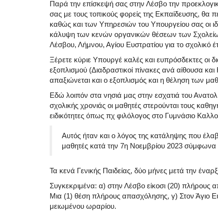
Παρά την επίσκεψή σας στην Λέσβο την προεκλογικ
σας με τους τοπικούς φορείς της Εκπαίδευσης, θα π
καθώς και των Υπηρεσιών του Υπουργείου σας οι ιδ
κάλυψη των κενών οργανικών θέσεων των Σχολείω
Λέσβου, Λήμνου, Αγίου Ευστρατίου για το σχολικό έ
Ξέρετε κύριε Υπουργέ καλές και ευπρόσδεκτες οι δ
εξοπλισμού (Διαδραστικοί πίνακες ανά αίθουσα και
απαξιώνεται και ο εξοπλισμός και η θέληση των μα
Εδώ λοιπόν στα νησιά μας στην εσχατιά του Ανατολ
σχολικής χρονιάς οι μαθητές στερούνται τους καθηγ
ειδικότητες όπως πχ φιλόλογος στο Γυμνάσιο Καλλο
Αυτός ήταν και ο λόγος της κατάληψης που έλ
μαθητές κατά την 7η Νοεμβρίου 2023 σύμφωνα μ
Τα κενά Γενικής Παιδείας, δύο μήνες μετά την έν
Συγκεκριμένα: α) στην Λέσβο είκοσι (20) πλήρους α
Μια (1) θέση πλήρους απασχόλησης, γ) Στον Άγιο Ε
μειωμένου ωραρίου.