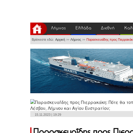
Λήμνος
Ελλάδα
Διεθνή
Καλ
Βρίσκεστε εδώ:
Αρχική
Λήμνος
Παρασκευαΐδης προς Πιερρακάκη
>>
>>
15.11.2023 | 19:29
Παρασκευαΐδης προς Πιερρ